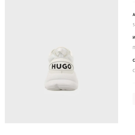
А
5
И
П
С
С