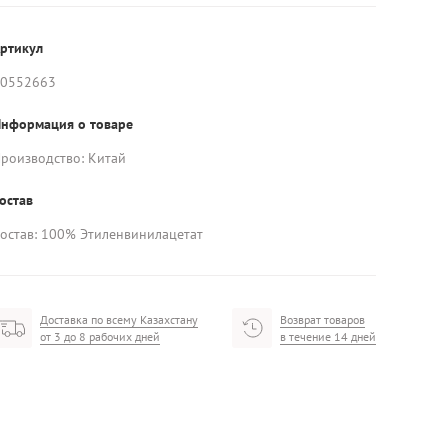
ртикул
0552663
нформация о товаре
роизводство: Китай
остав
остав: 100% Этиленвинилацетат
Доставка по всему Казахстану
Возврат товаров
от 3 до 8 рабочих дней
в течение 14 дней