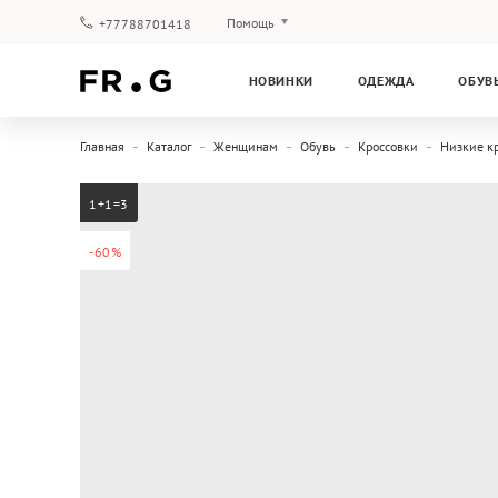
Помощь
+77788701418
Оплата и доставка
НОВИНКИ
ОДЕЖДА
ОБУВ
Вопросы и ответы
Клубная программа
Главная
Каталог
Женщинам
Обувь
Кроссовки
Низкие к
Гарантия
1+1=3
-60%