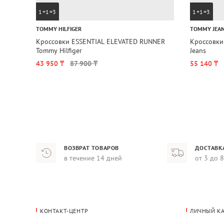
1+1=3
1+1=3
TOMMY HILFIGER
TOMMY JEA
Кроссовки ESSENTIAL ELEVATED RUNNER
Кроссовки
Tommy Hilfiger
Jeans
43 950 ₸
87 900 ₸
55 140 ₸
ВОЗВРАТ ТОВАРОВ
ДОСТАВК
в течение 14 дней
от 3 до 
КОНТАКТ-ЦЕНТР
ЛИЧНЫЙ К