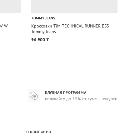
TOMMY JEANS
TOMMY 
OW W
Кроссовки TJM TECHNICAL RUNNER ESS
Кросс
Tommy Jeans
Tommy 
96 900 ₸
53 90
КЛУБНАЯ ПРОГРАММА
получайте до 15% от суммы покупки
О КОМПАНИИ