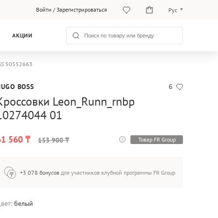
Войти
/
Зарегистрироваться
Рус
Рус
АКЦИИ
Қаз
OSS 50552663
HUGO BOSS
6
Кроссовки Leon_Runn_rnbp
10274044 01
61 560 ₸
Товар FR Group
153 900 ₸
+3 078 бонусов
для участников клубной программы FR Group
вет:
белый