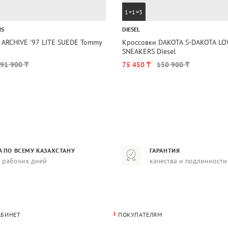
1+1=3
NS
DIESEL
 ARCHIVE '97 LITE SUEDE Tommy
Кроссовки DAKOTA S-DAKOTA L
SNEAKERS Diesel
91 900 ₸
75 450 ₸
150 900 ₸
А ПО ВСЕМУ КАЗАХСТАНУ
ГАРАНТИЯ
8 рабочих дней
качества и подлинности
АБИНЕТ
ПОКУПАТЕЛЯМ