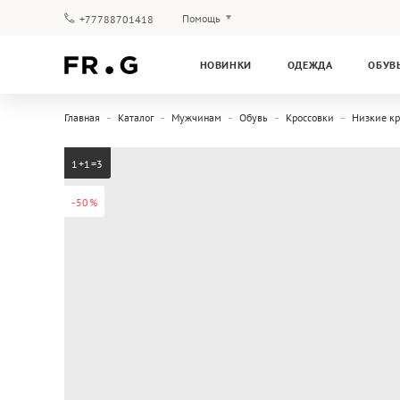
Помощь
+77788701418
Оплата и доставка
НОВИНКИ
ОДЕЖДА
ОБУВ
Вопросы и ответы
Клубная программа
Главная
Каталог
Мужчинам
Обувь
Кроссовки
Низкие кр
Гарантия
1+1=3
-50%