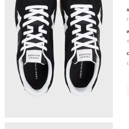
А
И
П
С
С