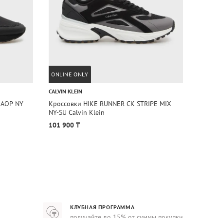
ONLINE ONLY
ONLIN
CALVIN KLEIN
CALVIN
 AOP NY
Кроссовки HIKE RUNNER CK STRIPE MIX
Кросс
NY-SU Calvin Klein
BLST N
101 900 ₸
96 90
КЛУБНАЯ ПРОГРАММА
получайте до 15% от суммы покупки