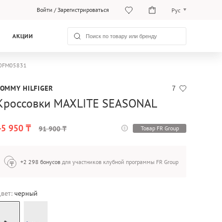
Войти
/
Зарегистрироваться
Рус
Рус
АКЦИИ
Қаз
FM0FM05831
TOMMY HILFIGER
7
Кроссовки MAXLITE SEASONAL
45 950 ₸
Товар FR Group
91 900 ₸
+2 298 бонусов
для участников клубной программы FR Group
вет:
черный