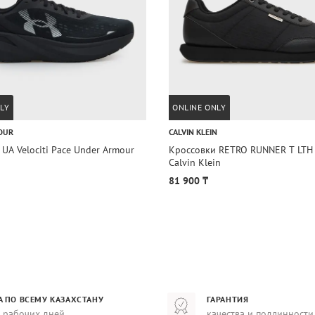
LY
ONLINE ONLY
OUR
CALVIN KLEIN
UA Velociti Pace Under Armour
Кроссовки RETRO RUNNER T LTH
Calvin Klein
81 900 ₸
А ПО ВСЕМУ КАЗАХСТАНУ
ГАРАНТИЯ
8 рабочих дней
качества и подлинности