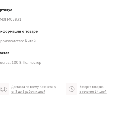
ртикул
FM0FM05831
нформация о товаре
роизводство: Китай
остав
остав: 100% Полиэстер
Доставка по всему Казахстану
Возврат товаров
от 3 до 8 рабочих дней
в течение 14 дней