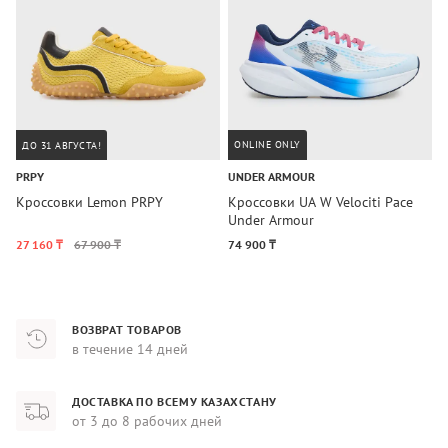
ONLINE ONLY
ДО 31 АВГУСТА!
PRPY
UNDER ARMOUR
C
Кроссовки Lemon PRPY
Кроссовки UA W Velociti Pace
К
Under Armour
S
27 160 ₸
67 900 ₸
74 900 ₸
8
ВОЗВРАТ ТОВАРОВ
в течение 14 дней
ДОСТАВКА ПО ВСЕМУ КАЗАХСТАНУ
от 3 до 8 рабочих дней