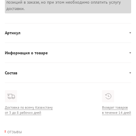
позиций в заказе, но при этом необходимо оплатить услугу
доставки.
Артикул
6006720-001
Информация о товаре
Производство: Вьетнам
Состав
Состав: 62% Текстиль/38% Синтетика/100% Резина
Доставка по всему Казахстану
Возврат товаров
от 3 до 8 рабочих дней
в течение 14 дней
ОТЗЫВЫ