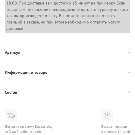
18.00. При доставке вам доступно 15 минут на примерку. Если
товар вам не подходит необходимо отдать его курьеру до того
как вы произведете оплату. Вы можете отказаться от всех
позиций в заказе, но при этом необходимо оплатить услугу
доставки.
Артикул
PRSPT0078W
Информация о товаре
Цвет: розовый (неон)
Производство: Китай
Состав
Высота подошвы: 4 см
Состав: 100% Полиэстер
Внутренняя отделка: 100% текстиль
Подошва: 100% резина
Доставка по всему Казахстану
Возврат товаров
от 3 до 8 рабочих дней
в течение 14 дней