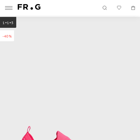
1+1=3
-40%