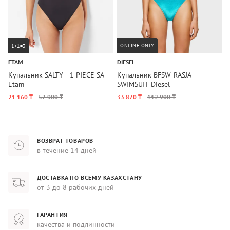
ONLINE ONLY
1+1=3
ETAM
DIESEL
D
Купальник SALTY - 1 PIECE SA
Купальник BFSW-RASJA
Ж
Etam
SWIMSUIT Diesel
B
21 160 ₸
52 900 ₸
33 870 ₸
112 900 ₸
2
ВОЗВРАТ ТОВАРОВ
в течение 14 дней
ДОСТАВКА ПО ВСЕМУ КАЗАХСТАНУ
от 3 до 8 рабочих дней
ГАРАНТИЯ
качества и подлинности