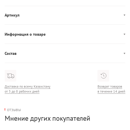
Артикул
6560006
Информация о товаре
Производство: Бангладеш
Состав
Состав: 88% Полиамид/12% Эластан
Доставка по всему Казахстану
Возврат товаров
от 3 до 8 рабочих дней
в течение 14 дней
ОТЗЫВЫ
Мнение других покупателей