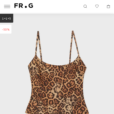
1+1=3
-50%