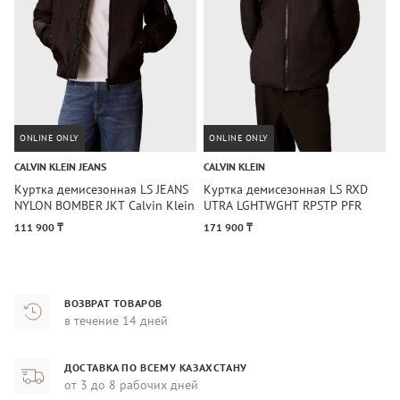
ONLINE ONLY
ONLINE ONLY
CALVIN KLEIN JEANS
CALVIN KLEIN
T
Куртка демисезонная LS JEANS
Куртка демисезонная LS RXD
К
NYLON BOMBER JKT Calvin Klein
UTRA LGHTWGHT RPSTP PFR
B
Jeans
Calvin Klein
111 900 ₸
171 900 ₸
1
ВОЗВРАТ ТОВАРОВ
в течение 14 дней
ДОСТАВКА ПО ВСЕМУ КАЗАХСТАНУ
от 3 до 8 рабочих дней