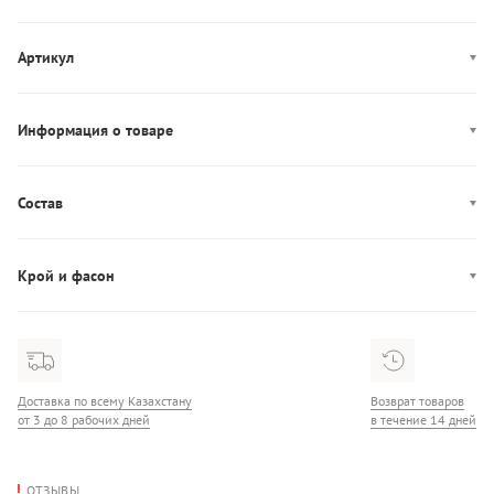
Артикул
LV14RE522G
Информация о товаре
Цвет: черный, бежевый
Декор: логотип
Состав
Производство: Китай
Состав: 100% Нейлон
Карманы: четыре кармана
Крой и фасон
Застежка: молния
Воротник: стойка
Фасон: прямой
Узор: паттерн-лого
Доставка по всему Казахстану
Возврат товаров
от 3 до 8 рабочих дней
в течение 14 дней
ОТЗЫВЫ