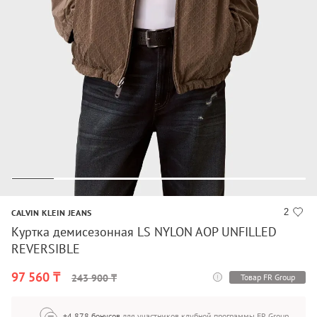
2
CALVIN KLEIN JEANS
Куртка демисезонная LS NYLON AOP UNFILLED
REVERSIBLE
97 560 ₸
Товар FR Group
243 900 ₸
+4 878 бонусов
для участников клубной программы FR Group