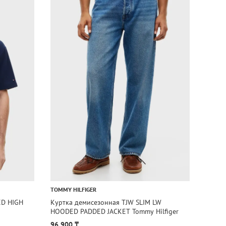
TOMMY HILFIGER
CALVIN
ED HIGH
Куртка демисезонная TJW SLIM LW
Куртк
HOODED PADDED JACKET Tommy Hilfiger
SEASO
96 900 ₸
66 90