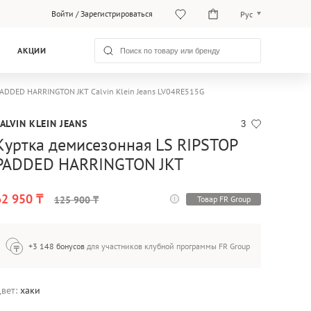
Войти
/
Зарегистрироваться
Рус
Рус
АКЦИИ
Қаз
PADDED HARRINGTON JKT Calvin Klein Jeans LV04RE515G
ALVIN KLEIN JEANS
3
Куртка демисезонная LS RIPSTOP
PADDED HARRINGTON JKT
62 950 ₸
Товар FR Group
125 900 ₸
+3 148 бонусов
для участников клубной программы FR Group
вет:
хаки