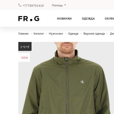
Помощь
+77788701418
Оплата и доставка
НОВИНКИ
ОДЕЖДА
ОБУВ
Вопросы и ответы
Клубная программа
Главная
Каталог
Мужчинам
Одежда
Верхняя одежда
Де
Гарантия
1+1=3
-50%