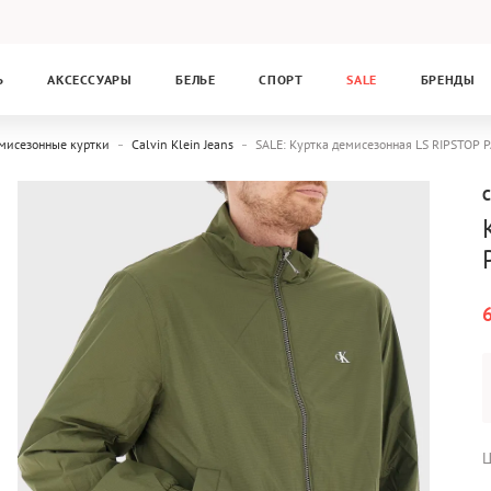
Ь
АКСЕССУАРЫ
БЕЛЬЕ
СПОРТ
SALE
БРЕНДЫ
мисезонные куртки
Calvin Klein Jeans
SALE: Куртка демисезонная LS RIPSTOP 
C
Ц