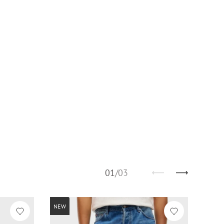
01
/
03
NEW
NEW