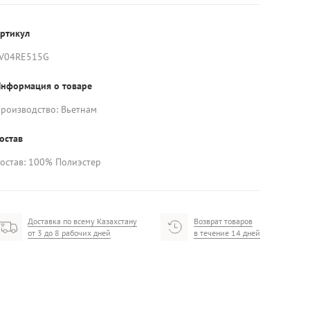
ртикул
V04RE515G
нформация о товаре
роизводство: Вьетнам
остав
остав: 100% Полиэстер
Доставка по всему Казахстану
Возврат товаров
от 3 до 8 рабочих дней
в течение 14 дней