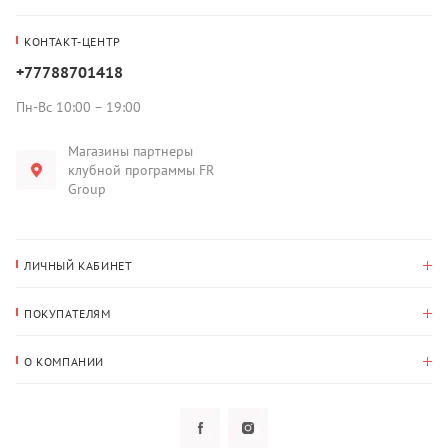
КОНТАКТ-ЦЕНТР
+77788701418
Пн-Вс 10:00 – 19:00
Магазины партнеры
клубной программы FR
Group
ЛИЧНЫЙ КАБИНЕТ
История покупок
ПОКУПАТЕЛЯМ
Мои данные
Оплата и доставка
Адрес для доставки
О КОМПАНИИ
Возврат
О нас
Избранное
Вопросы и ответы
Политика конфиденциальности
Клубная программа
Клубная программа