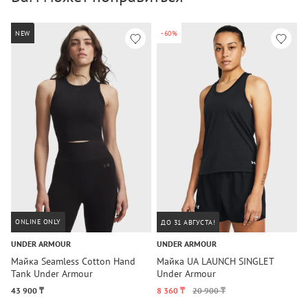
NEW
-60%
ONLINE ONLY
ДО 31 АВГУСТА!
UNDER ARMOUR
UNDER ARMOUR
U
Майка Seamless Cotton Hand
Майка UA LAUNCH SINGLET
М
Tank Under Armour
Under Armour
T
43 900 ₸
8 360 ₸
20 900 ₸
1