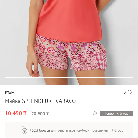
3
ETAM
Майка SPLENDEUR - CARACO,
10 450 ₸
Товар FR Group
20 900 ₸
+523 бонуса
для участников клубной программы FR Group