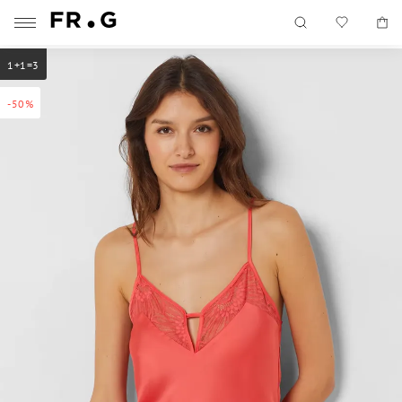
1+1=3
-50%