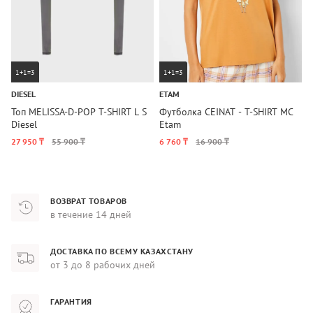
1+1=3
1+1=3
DIESEL
ETAM
C
Топ MELISSA-D-POP T-SHIRT L S
Футболка CEINAT - T-SHIRT MC
Ж
Diesel
Etam
T
27 950 ₸
55 900 ₸
6 760 ₸
16 900 ₸
1
ВОЗВРАТ ТОВАРОВ
в течение 14 дней
ДОСТАВКА ПО ВСЕМУ КАЗАХСТАНУ
от 3 до 8 рабочих дней
ГАРАНТИЯ