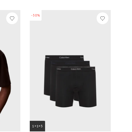
-30%
1+1=3