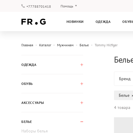
Помощь
+77788701418
Оплата и доставка
НОВИНКИ
ОДЕЖДА
ОБУВ
Вопросы и ответы
Клубная программа
Гарантия
Главная
Каталог
Мужчинам
Белье
Tommy Hilfiger
Белье
ОДЕЖДА
Бренд
ОБУВЬ
Белье
АКСЕССУАРЫ
4 товара
БЕЛЬЕ
Наборы белья