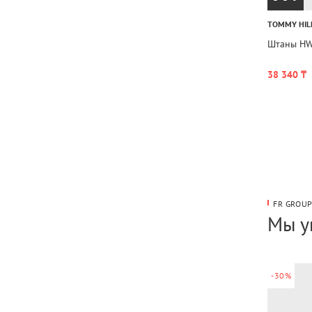
TOMMY HIL
Штаны HW
38 340 ₸
FR GROU
Мы у
-30%