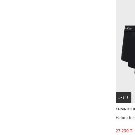
1+1=3
CALVIN KLEI
Набор бе
27 230 ₸