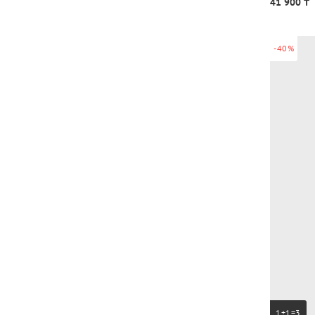
41 900 ₸
-40%
1+1=3