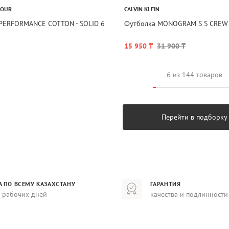
MOUR
CALVIN KLEIN
 PERFORMANCE COTTON - SOLID 6
Футболка MONOGRAM S S CREW
15 950 ₸
31 900 ₸
6 из 144 товаров
Перейти в подборку
А ПО ВСЕМУ КАЗАХСТАНУ
ГАРАНТИЯ
8 рабочих дней
качества и подлинности