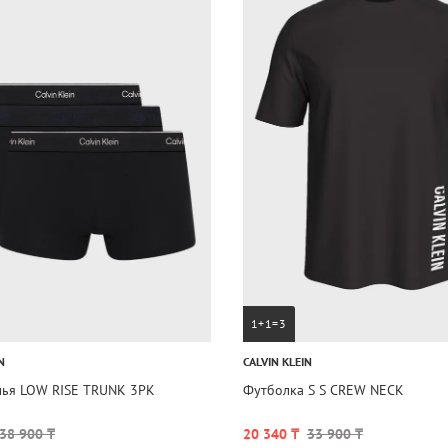
1+1=3
N
CALVIN KLEIN
лья LOW RISE TRUNK 3PK
Футболка S S CREW NECK
38 900 ₸
20 340 ₸
33 900 ₸