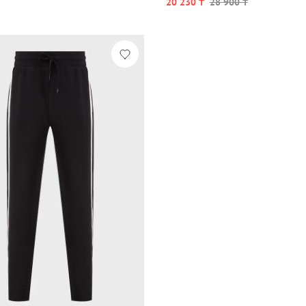
20 230 ₸
28 900 ₸