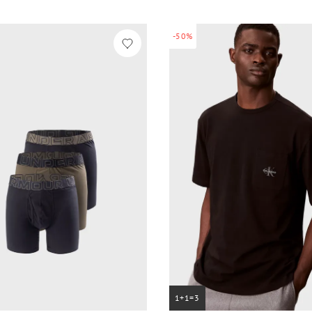
-50%
1+1=3