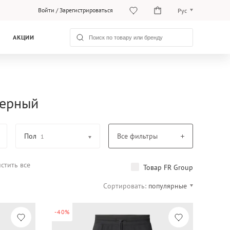
Войти
/
Зарегистрироваться
Рус
Рус
АКЦИИ
Қаз
черный
Пол
Все фильтры
1
стить все
Товар FR Group
Сортировать:
популярные
-40%