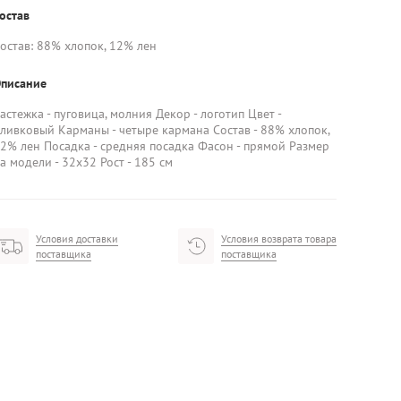
остав
остав: 88% хлопок, 12% лен
писание
астежка - пуговица, молния Декор - логотип Цвет -
ливковый Карманы - четыре кармана Состав - 88% хлопок,
2% лен Посадка - средняя посадка Фасон - прямой Размер
а модели - 32х32 Рост - 185 см
Условия доставки
Условия возврата товара
поставщика
поставщика