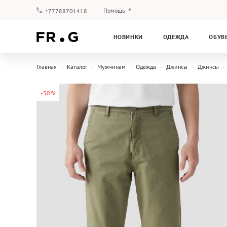
Помощь
+77788701418
Оплата и доставка
НОВИНКИ
ОДЕЖДА
ОБУВ
Вопросы и ответы
Клубная программа
Главная
Каталог
Мужчинам
Одежда
Джинсы
Джинсы
Гарантия
-50%