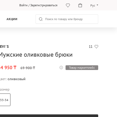
Войти
/
Зарегистрироваться
Рус
Рус
АКЦИИ
Қаз
EVI'S
11
Мужские оливковые брюки
34 950 ₸
Товар маркетплейс
69 900 ₸
вет:
оливковый
азмер
33-34