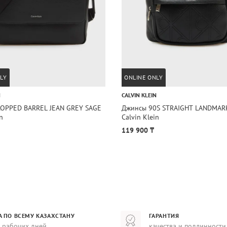
LY
ONLINE ONLY
N
CALVIN KLEIN
OPPED BARREL JEAN GREY SAGE
Джинсы 90S STRAIGHT LANDMAR
n
Calvin Klein
119 900 ₸
А ПО ВСЕМУ КАЗАХСТАНУ
ГАРАНТИЯ
8 рабочих дней
качества и подлинности