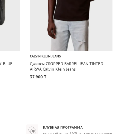
CALVIN KLEIN JEANS
CALVIN
K BLUE
Джинсы CROPPED BARREL JEAN TINTED
Джинс
AIRWA Calvin Klein Jeans
Calvin
37 900 ₸
74 90
КЛУБНАЯ ПРОГРАММА
получайте до 15% от суммы покупки