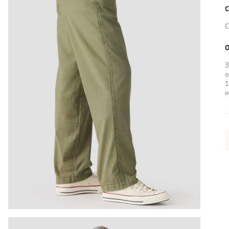
С
С
О
З
о
1
н