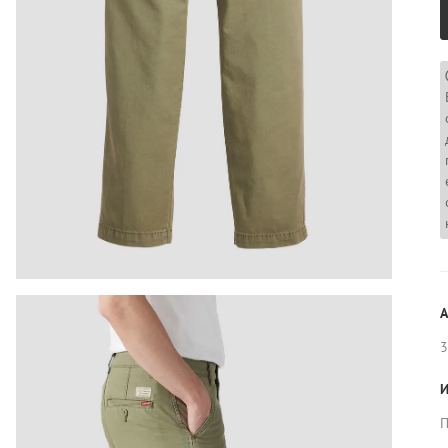
А
3
И
П