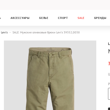
Ь
АКСЕССУАРЫ
БЕЛЬЕ
СПОРТ
SALE
БРЕНДЫ
Levi's
SALE: Мужские оливковые брюки Levi's 39352;0038
L
Ц
Р