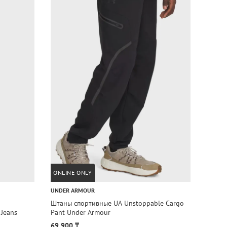
ONLINE ONLY
ONLIN
UNDER ARMOUR
TOMMY 
Штаны спортивные UA Unstoppable Cargo
Штаны
Jeans
Pant Under Armour
SWEAT
69 900 ₸
81 90