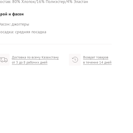
остав: 80% Хлопок/16% Полиэстер/4% Эластан
рой и фасон
асон: джоггеры
осадка: средняя посадка
Доставка по всему Казахстану
Возврат товаров
от 3 до 8 рабочих дней
в течение 14 дней