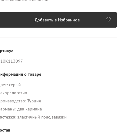
Добавить в Избранное
ртикул
K10K113097
нформация о товаре
вет: серый
екор: логотип
роизводство: Турция
арманы: два кармана
астежка: эластичный пояс, завязки
остав