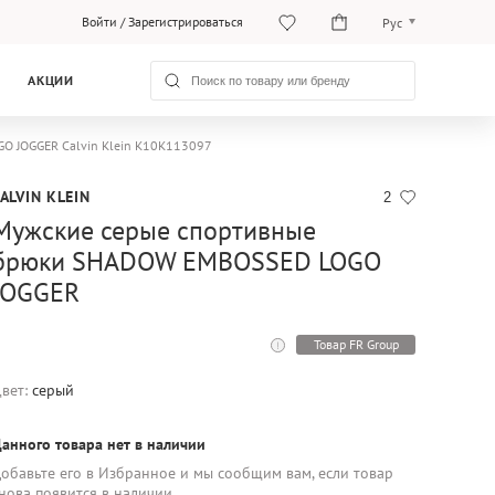
Войти
/
Зарегистрироваться
Рус
Рус
АКЦИИ
Қаз
O JOGGER Calvin Klein K10K113097
ALVIN KLEIN
2
Мужские серые спортивные
брюки SHADOW EMBOSSED LOGO
JOGGER
Товар FR Group
вет:
серый
анного товара нет в наличии
обавьте его в Избранное и мы сообщим вам, если товар
нова появится в наличии