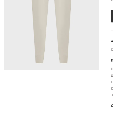
А
И
Ц
Д
П
К
З
С