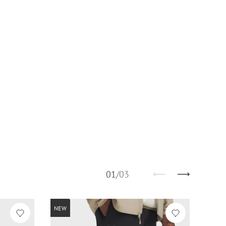
01
/
03
NEW
NEW