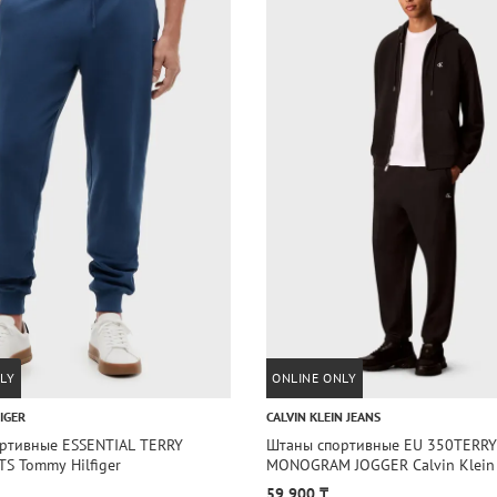
LY
ONLINE ONLY
IGER
CALVIN KLEIN JEANS
ртивные ESSENTIAL TERRY
Штаны спортивные EU 350TERRY
S Tommy Hilfiger
MONOGRAM JOGGER Calvin Klein 
59 900 ₸