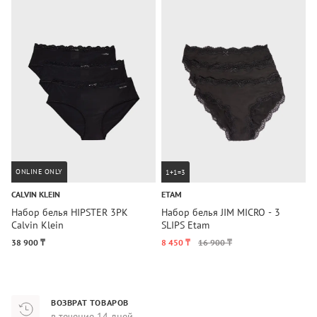
ONLINE ONLY
1+1=3
CALVIN KLEIN
ETAM
C
Набор белья HIPSTER 3PK
Набор белья JIM MICRO - 3
Н
Calvin Klein
SLIPS Etam
C
38 900 ₸
8 450 ₸
16 900 ₸
1
ВОЗВРАТ ТОВАРОВ
в течение 14 дней