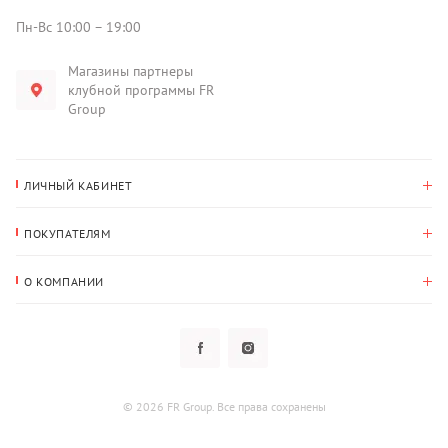
Пн-Вс 10:00 – 19:00
Магазины партнеры
клубной программы FR
Group
ЛИЧНЫЙ КАБИНЕТ
История покупок
ПОКУПАТЕЛЯМ
Мои данные
Оплата и доставка
Адрес для доставки
О КОМПАНИИ
Возврат
О нас
Избранное
Вопросы и ответы
Политика конфиденциальности
Клубная программа
Клубная программа
Новости
Рассылки
Гарантия
© 2026 FR Group. Все права сохранены
Пользовательское соглашение
Контакты