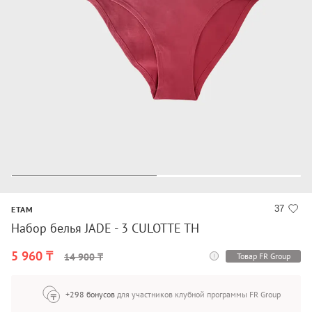
37
ETAM
Набор белья JADE - 3 CULOTTE TH
5 960 ₸
Товар FR Group
14 900 ₸
+298 бонусов
для участников клубной программы FR Group