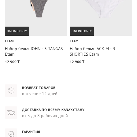
ONLINE ONLY
ONLINE ONLY
ETAM
ETAM
E
Набор белья JOHN - 3 TANGAS
Набор белья JACK M - 3
Н
Etam
SHORTIES Etam
E
12 900 ₸
12 900 ₸
5
ВОЗВРАТ ТОВАРОВ
в течение 14 дней
ДОСТАВКА ПО ВСЕМУ КАЗАХСТАНУ
от 3 до 8 рабочих дней
ГАРАНТИЯ