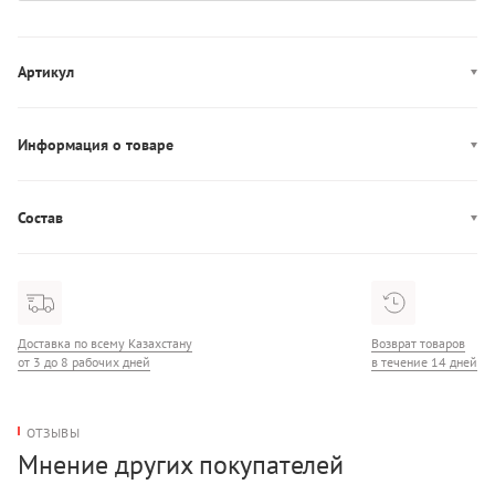
Артикул
6556755
Информация о товаре
Производство: Бангладеш
Состав
Состав: 88% Полиамид/12% Эластан
Доставка по всему Казахстану
Возврат товаров
от 3 до 8 рабочих дней
в течение 14 дней
ОТЗЫВЫ
Мнение других покупателей