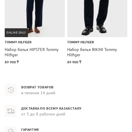
ONLINE ONLY
TOMMY HILFIGER
TOMMY HILFIGER
T
Набор белья HIPSTER Tommy
Набор белья BIKINI Tommy
Н
Hilfiger
Hilfiger
3
89 900 ₸
89 900 ₸
9
ВОЗВРАТ ТОВАРОВ
в течение 14 дней
ДОСТАВКА ПО ВСЕМУ КАЗАХСТАНУ
от 3 до 8 рабочих дней
ГАРАНТИЯ