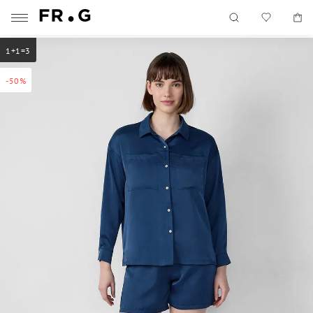
1+1=3
-50%