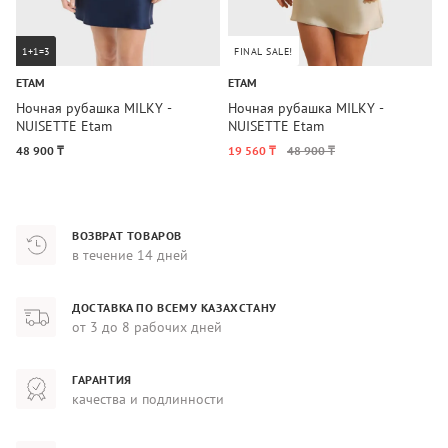
1+1=3
FINAL SALE!
ETAM
ETAM
E
Ночная рубашка MILKY -
Ночная рубашка MILKY -
Н
NUISETTE Etam
NUISETTE Etam
N
48 900 ₸
19 560 ₸
48 900 ₸
1
ВОЗВРАТ ТОВАРОВ
в течение 14 дней
ДОСТАВКА ПО ВСЕМУ КАЗАХСТАНУ
от 3 до 8 рабочих дней
ГАРАНТИЯ
качества и подлинности