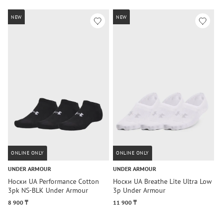
NEW
NEW
ONLINE ONLY
ONLINE ONLY
UNDER ARMOUR
UNDER ARMOUR
U
Носки UA Performance Cotton
Носки UA Breathe Lite Ultra Low
Н
3pk NS-BLK Under Armour
3p Under Armour
U
8 900 ₸
11 900 ₸
7