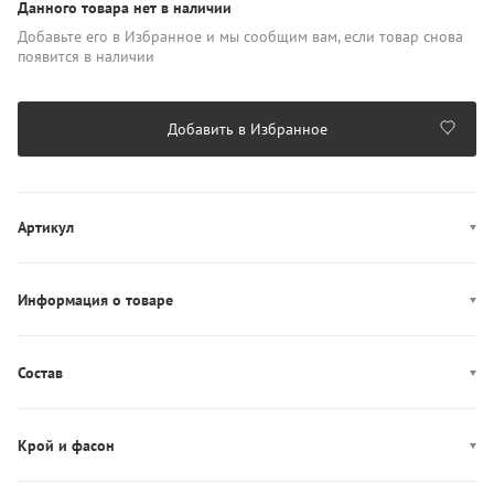
Данного товара нет в наличии
Добавьте его в Избранное и мы сообщим вам, если товар снова
появится в наличии
Добавить в Избранное
Артикул
1387048-001
Информация о товаре
Цвет: белый, черный, серый
Декор: логотип
Состав
Производство: Китай
Состав: 100% Полиэстер
Крой и фасон
Фасон: классические