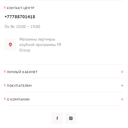
КОНТАКТ-ЦЕНТР
+77788701418
Пн-Вс 10:00 – 19:00
Магазины партнеры
клубной программы FR
Group
ЛИЧНЫЙ КАБИНЕТ
История покупок
ПОКУПАТЕЛЯМ
Мои данные
Оплата и доставка
Адрес для доставки
О КОМПАНИИ
Возврат
О нас
Избранное
Вопросы и ответы
Политика конфиденциальности
Клубная программа
Клубная программа
Новости
Рассылки