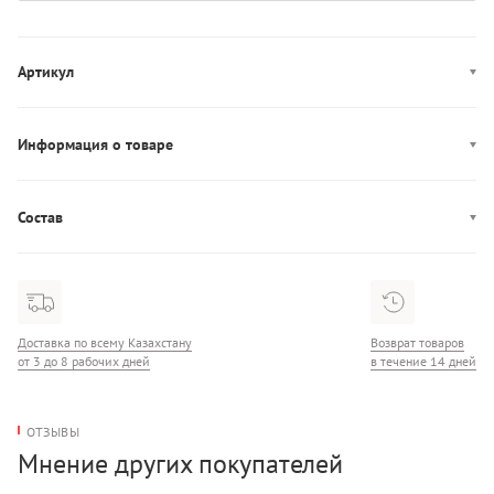
Артикул
701234368
Информация о товаре
Производство: Лаосская Народно-Демократическая Республика
Состав
Состав: 70% Хлопок/22% Полиэстер/6% Полиамид
Доставка по всему Казахстану
Возврат товаров
от 3 до 8 рабочих дней
в течение 14 дней
ОТЗЫВЫ
Мнение других покупателей