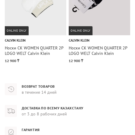
ONLINE ONLY
ONLINE ONLY
CALVIN KLEIN
CALVIN KLEIN
T
Носки CK WOMEN QUARTER 2P
Носки CK WOMEN QUARTER 2P
Н
LOGO WELT Calvin Klein
LOGO WELT Calvin Klein
S
12 900 ₸
12 900 ₸
1
ВОЗВРАТ ТОВАРОВ
в течение 14 дней
ДОСТАВКА ПО ВСЕМУ КАЗАХСТАНУ
от 3 до 8 рабочих дней
ГАРАНТИЯ