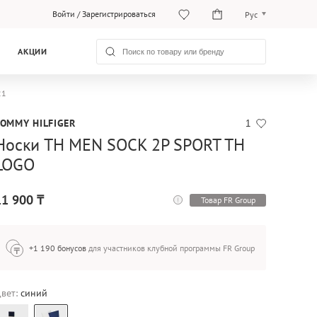
Войти
/
Зарегистрироваться
Рус
Рус
АКЦИИ
Қаз
21
TOMMY HILFIGER
1
Носки TH MEN SOCK 2P SPORT TH
LOGO
11 900 ₸
Товар FR Group
+1 190 бонусов
для участников клубной программы FR Group
вет:
синий