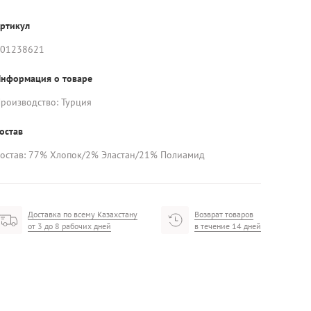
ртикул
01238621
нформация о товаре
роизводство: Турция
остав
остав: 77% Хлопок/2% Эластан/21% Полиамид
Доставка по всему Казахстану
Возврат товаров
от 3 до 8 рабочих дней
в течение 14 дней