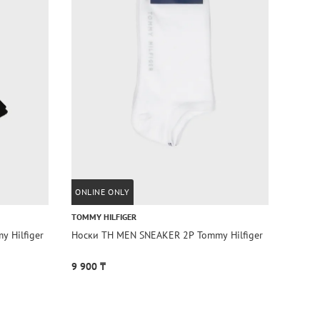
ONLINE ONLY
ONLIN
TOMMY HILFIGER
TOMMY 
 Hilfiger
Носки TH MEN SNEAKER 2P Tommy Hilfiger
Носки
9 900 ₸
9 900