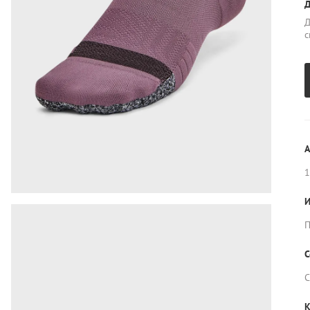
Д
Д
с
А
1
И
П
С
С
К