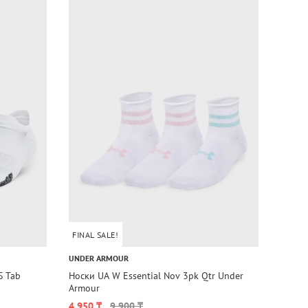
FINAL SALE!
FINAL
UNDER ARMOUR
UNDER
S Tab
Носки UA W Essential Nov 3pk Qtr Under
Женск
Armour
3pk N
4 950 ₸
9 900 ₸
11 13