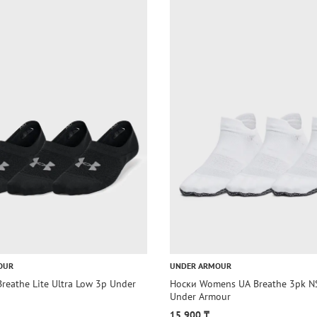
OUR
UNDER ARMOUR
reathe Lite Ultra Low 3p Under
Носки Womens UA Breathe 3pk N
Under Armour
15 900 ₸