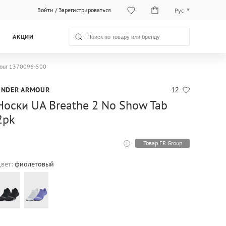
Войти
/
Зарегистрироваться
Рус
Рус
АКЦИИ
Қаз
mour 1370096-500
UNDER ARMOUR
12
Носки UA Breathe 2 No Show Tab
2pk
Товар FR Group
вет:
фиолетовый