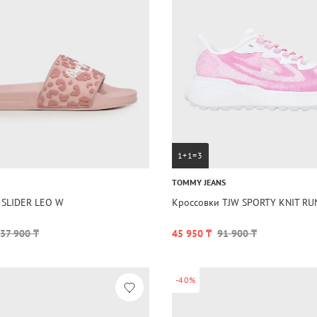
1+1=3
TOMMY JEANS
 SLIDER LEO W
Кроссовки TJW SPORTY KNIT R
37 900 ₸
45 950 ₸
91 900 ₸
-40%