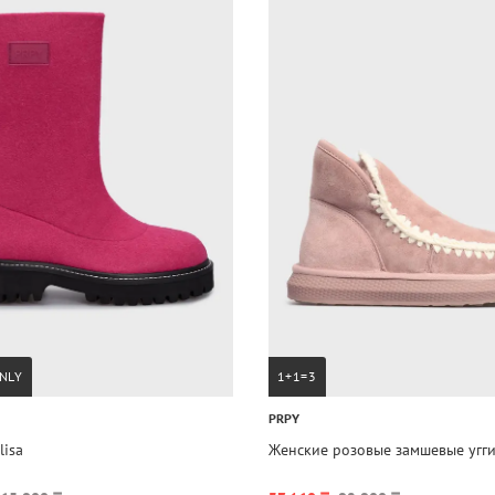
NLY
1+1=3
PRPY
lisa
Женские розовые замшевые угг