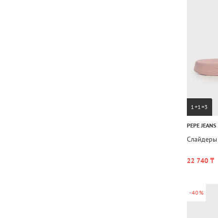
1+1=3
PEPE JEANS
Слайдеры
22 740 ₸
-40%