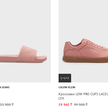
1+1=3
N JEANS
CALVIN KLEIN
Кроссовки LOW PRO CUPS LACEU
LTH
33 900 ₸
59 940 ₸
99 900 ₸