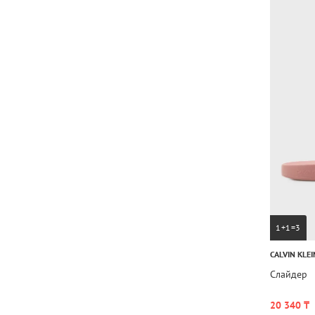
1+1=3
CALVIN KLEI
Слайдер
20 340 ₸