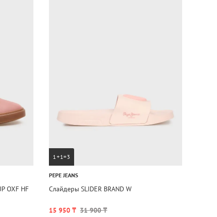
1+1=3
PEPE JEANS
P OXF HF
Слайдеры SLIDER BRAND W
15 950 ₸
31 900 ₸