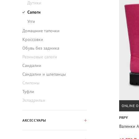
Дутики
Сапоги
Угги
Домашние тапочки
Кроссовки
Обувь без задника
Резиновые сапоги
Сандалии
Сандалии и шлепанцы
Слипоны
Туфли
Эспадрильи
ONLINE O
PRPY
АКСЕССУАРЫ
Валенки A