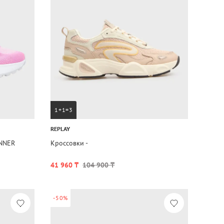
1+1=3
REPLAY
UNNER
Кроссовки -
41 960 ₸
104 900 ₸
-50%