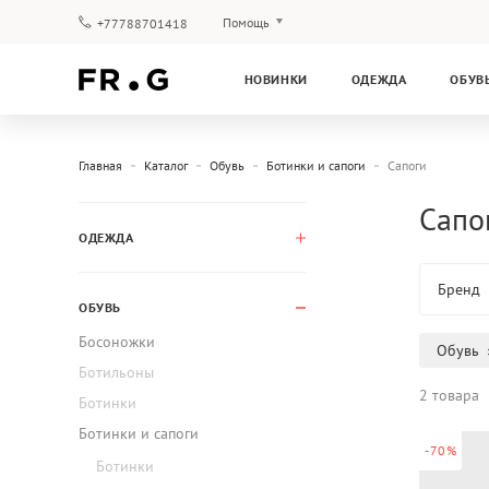
Помощь
+77788701418
Оплата и доставка
НОВИНКИ
ОДЕЖДА
ОБУВ
Вопросы и ответы
Клубная программа
Гарантия
Главная
Каталог
Обувь
Ботинки и сапоги
Сапоги
Сапо
ОДЕЖДА
Бренд
ОБУВЬ
Босоножки
Обувь
Ботильоны
2 товара
Ботинки
Ботинки и сапоги
-70%
Ботинки