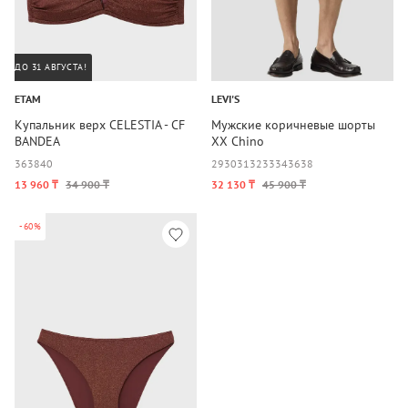
ДО 31 АВГУСТА!
ETAM
LEVI'S
Купальник верх CELESTIA - CF
Мужские коричневые шорты
BANDEA
XX Chino
36
38
40
29
30
31
32
33
34
36
38
13 960 ₸
34 900 ₸
32 130 ₸
45 900 ₸
-60%