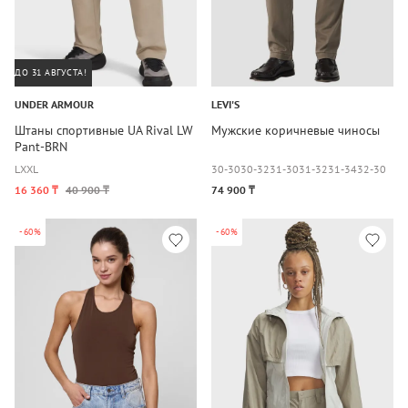
ДО 31 АВГУСТА!
UNDER ARMOUR
LEVI'S
Штаны спортивные UA Rival LW
Мужские коричневые чиносы
Pant-BRN
L
XXL
30-30
30-32
31-30
31-32
31-34
32-30
+9
32-32
32-34
33-32
33-34
34-30
34-32
16 360 ₸
40 900 ₸
74 900 ₸
34-34
36-34
-60%
-60%