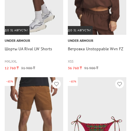
ДО 31 АВГУСТА!
ДО 31 АВГУСТА!
UNDER ARMOUR
UNDER ARMOUR
Шорты UA Rival LW Shorts
Ветровка Unstoppable Wvn FZ
M
XL
XXL
XS
S
12 760 ₸
31 900 ₸
36 760 ₸
91 900 ₸
-60%
-60%