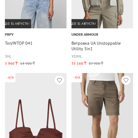
ДО 31 АВГУСТА!
ДО 31 АВГУСТА!
PRPY
UNDER ARMOUR
Топ/WTOP 041
Ветровка UA Unstoppable
Utility 3in1
S
M
L
XS
S
M
L
5 960 ₸
14 900 ₸
35 160 ₸
87 900 ₸
-60%
-30%