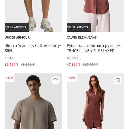
ДО 31 АВГУСТА!
ДО 31 АВГУСТА!
UNDER ARMOUR
CALVIN KLEIN JEANS
Шорты Seamless Cotton Shorty-
Рубашка с коротким рукавом
BRN
TENCEL LINEN SL RELAXED
SHIRT
XS
S
M
L
XS
S
M
L
XL
19 560 ₸
48 900 ₸
47 160 ₸
117 900 ₸
-20%
-60%