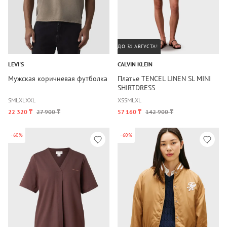
ДО 31 АВГУСТА!
LEVI'S
CALVIN KLEIN
Мужская коричневая футболка
Платье TENCEL LINEN SL MINI
SHIRTDRESS
S
M
L
XL
XXL
XS
S
M
L
XL
22 320 ₸
27 900 ₸
57 160 ₸
142 900 ₸
-60%
-60%