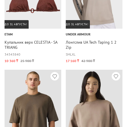
ДО 31 АВГУСТА!
ДО 31 АВГУСТА!
ETAM
UNDER ARMOUR
Купальник верх CELESTIA - SA
Лонгслив UA Tech Taping 1 2
TRIANG
Zip
34
34
38
40
S
M
L
XL
10 360 ₸
25 900 ₸
17 160 ₸
42 900 ₸