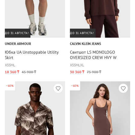
ДО 31 АВГУСТА!
ДО 31 АВГУСТА!
UNDER ARMOUR
CALVIN KLEIN JEANS
Юбка UA Unstoppable Utility
Свитшот LS MONOLOGO
Skirt
OVERSIZED CREW HVY W
XS
S
M
L
XS
S
M
L
XL
18 360 ₸
45 900 ₸
30 360 ₸
75 900 ₸
-60%
-60%