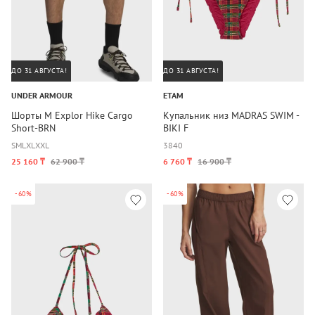
ДО 31 АВГУСТА!
ДО 31 АВГУСТА!
UNDER ARMOUR
ETAM
Шорты M Explor Hike Cargo
Купальник низ MADRAS SWIM -
Short-BRN
BIKI F
S
M
L
XL
XXL
38
40
25 160 ₸
62 900 ₸
6 760 ₸
16 900 ₸
-60%
-60%