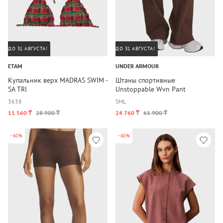
ДО 31 АВГУСТА!
ДО 31 АВГУСТА!
ETAM
UNDER ARMOUR
Купальник верх MADRAS SWIM -
Штаны спортивные
SA TRI
Unstoppable Wvn Pant
36
38
S
M
L
11 560 ₸
28 900 ₸
24 760 ₸
61 900 ₸
-60%
-60%