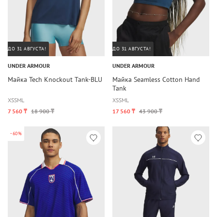
ДО 31 АВГУСТА!
ДО 31 АВГУСТА!
UNDER ARMOUR
UNDER ARMOUR
Майка Tech Knockout Tank-BLU
Майка Seamless Cotton Hand
Tank
XS
S
M
L
XS
S
M
L
7 560 ₸
18 900 ₸
17 560 ₸
43 900 ₸
-60%