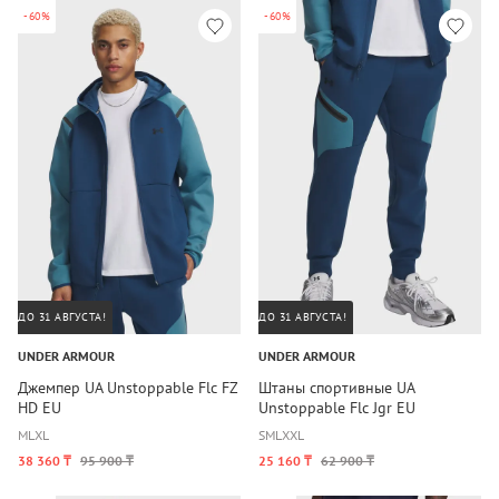
-60%
-60%
ДО 31 АВГУСТА!
ДО 31 АВГУСТА!
UNDER ARMOUR
UNDER ARMOUR
Джемпер UA Unstoppable Flc FZ
Штаны спортивные UA
HD EU
Unstoppable Flc Jgr EU
M
L
XL
S
M
L
XXL
38 360 ₸
95 900 ₸
25 160 ₸
62 900 ₸