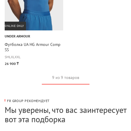
ONLINE ONLY
UNDER ARMOUR
Футболка UA HG Armour Comp
SS
S
M
L
XL
XXL
26 900 ₸
9 из 9 товаров
FR GROUP РЕКОМЕНДУЕТ
Мы уверены, что вас заинтересует
вот эта подборка