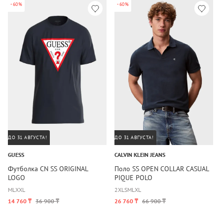
-60%
-60%
ДО 31 АВГУСТА!
ДО 31 АВГУСТА!
GUESS
CALVIN KLEIN JEANS
Футболка CN SS ORIGINAL
Поло SS OPEN COLLAR CASUAL
LOGO
PIQUE POLO
M
L
XXL
2XL
S
M
L
XL
14 760 ₸
36 900 ₸
26 760 ₸
66 900 ₸