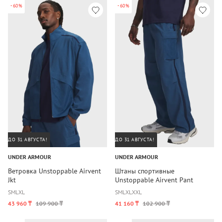
-60%
-60%
ДО 31 АВГУСТА!
ДО 31 АВГУСТА!
UNDER ARMOUR
UNDER ARMOUR
Ветровка Unstoppable Airvent
Штаны спортивные
Jkt
Unstoppable Airvent Pant
S
M
L
XL
S
M
L
XL
XXL
43 960 ₸
109 900 ₸
41 160 ₸
102 900 ₸