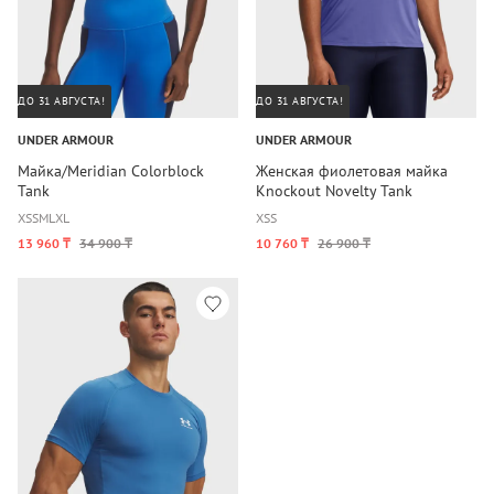
ДО 31 АВГУСТА!
ДО 31 АВГУСТА!
UNDER ARMOUR
UNDER ARMOUR
Майка/Meridian Colorblock
Женская фиолетовая майка
Tank
Knockout Novelty Tank
XS
S
M
L
XL
XS
S
13 960 ₸
34 900 ₸
10 760 ₸
26 900 ₸