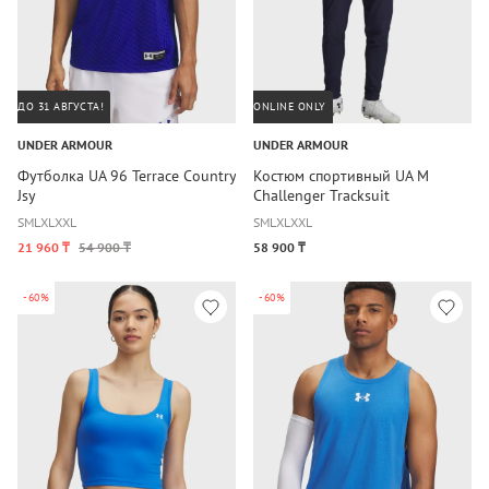
ДО 31 АВГУСТА!
ONLINE ONLY
UNDER ARMOUR
UNDER ARMOUR
Футболка UA 96 Terrace Country
Костюм спортивный UA M
Jsy
Challenger Tracksuit
S
M
L
XL
XXL
S
M
L
XL
XXL
21 960 ₸
54 900 ₸
58 900 ₸
-60%
-60%