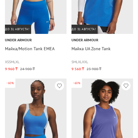
ДО 31 АВГУСТА!
ДО 31 АВГУСТА!
UNDER ARMOUR
UNDER ARMOUR
Майка/Motion Tank EMEA
Майка UA Zone Tank
XS
S
M
L
XL
S
M
L
XL
XXL
9 960 ₸
24 900 ₸
9 560 ₸
23 900 ₸
-60%
-60%