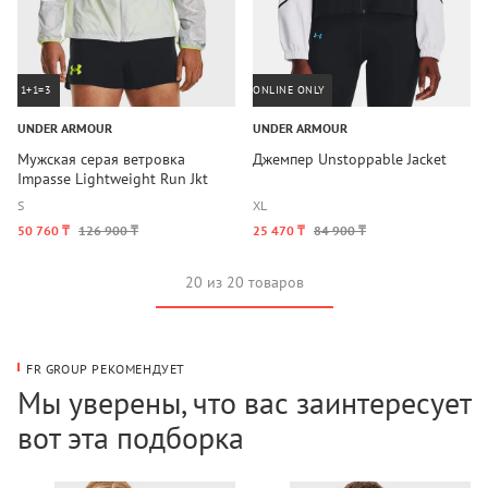
1+1=3
ONLINE ONLY
UNDER ARMOUR
UNDER ARMOUR
Мужская серая ветровка
Джемпер Unstoppable Jacket
Impasse Lightweight Run Jkt
S
XL
50 760 ₸
126 900 ₸
25 470 ₸
84 900 ₸
20 из 20 товаров
FR GROUP РЕКОМЕНДУЕТ
Мы уверены, что вас заинтересует
вот эта подборка