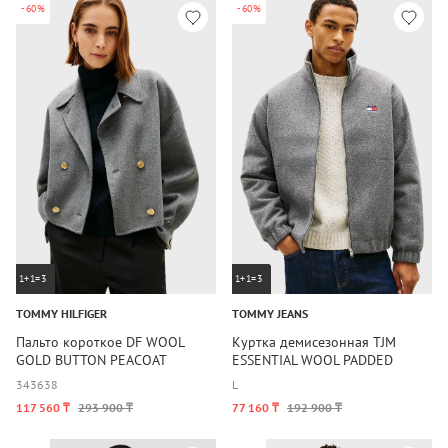
-60%
-60%
1+1=3
1+1=3
TOMMY HILFIGER
TOMMY JEANS
Пальто короткое DF WOOL
Куртка демисезонная TJM
GOLD BUTTON PEACOAT
ESSENTIAL WOOL PADDED
JACKET
34
36
38
L
117 560 ₸
293 900 ₸
77 160 ₸
192 900 ₸