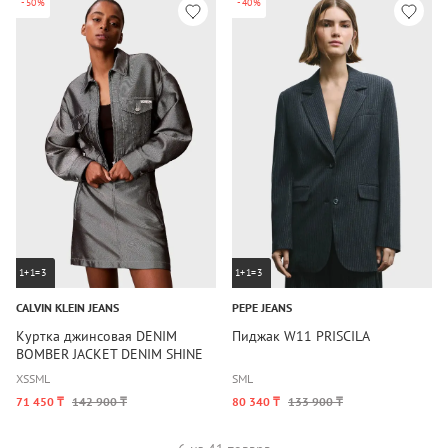
-50%
-40%
1+1=3
1+1=3
CALVIN KLEIN JEANS
PEPE JEANS
Куртка джинсовая DENIM
Пиджак W11 PRISCILA
BOMBER JACKET DENIM SHINE
XS
S
M
L
S
M
L
71 450 ₸
142 900 ₸
80 340 ₸
133 900 ₸