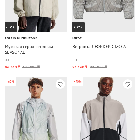
1+1=3
1+1=3
CALVIN KLEIN JEANS
DIESEL
Мужская серая ветровка
Ветровка J-FOKKER GIACCA
SEASONAL
XXL
50
86 340 ₸
143 900 ₸
91 160 ₸
227 900 ₸
-60%
-70%