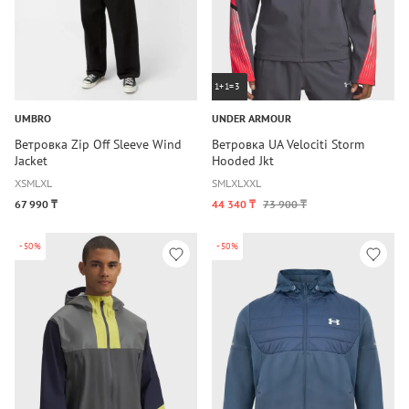
1+1=3
UMBRO
UNDER ARMOUR
Ветровка Zip Off Sleeve Wind
Ветровка UA Velociti Storm
Jacket
Hooded Jkt
XS
M
L
XL
S
M
L
XL
XXL
67 990 ₸
44 340 ₸
73 900 ₸
-50%
-50%