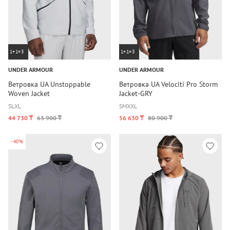
1+1=3
1+1=3
UNDER ARMOUR
UNDER ARMOUR
Ветровка UA Unstoppable
Ветровка UA Velociti Pro Storm
Woven Jacket
Jacket-GRY
S
L
XL
S
M
XXL
44 730 ₸
63 900 ₸
56 630 ₸
80 900 ₸
-40%