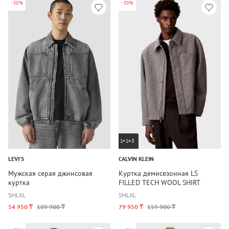
-50%
-50%
1+1=3
LEVI'S
CALVIN KLEIN
Мужская серая джинсовая
Куртка демисезонная LS
куртка
FILLED TECH WOOL SHIRT
JACKET
S
M
L
XL
S
M
L
XL
54 950 ₸
109 900 ₸
79 950 ₸
159 900 ₸