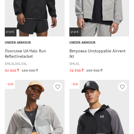
1+1=3
1+1=3
UNDER ARMOUR
UNDER ARMOUR
Лонгслив UA Halo Run
Ветровка Unstoppable Airvent
ReflectiveJacket
Jkt
S
M
L
XL
XXL
3XL
S
M
L
XL
92 450 ₸
184 900 ₸
76 930 ₸
109 900 ₸
-50%
-30%