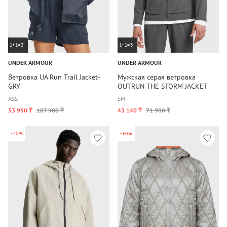
1+1=3
1+1=3
UNDER ARMOUR
UNDER ARMOUR
Ветровка UA Run Trail Jacket-
Мужская серая ветровка
GRY
OUTRUN THE STORM JACKET
XS
S
S
M
53 950 ₸
107 900 ₸
43 140 ₸
71 900 ₸
-40%
-60%