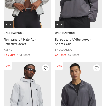
1+1=3
1+1=3
UNDER ARMOUR
UNDER ARMOUR
Лонгслив UA Halo Run
Ветровка UA Vibe Woven
ReflectiveJacket
Anorak-GRY
XS
S
M
L
S
M
L
XL
XXL
3XL
92 450 ₸
184 900 ₸
47 530 ₸
67 900 ₸
-30%
-30%