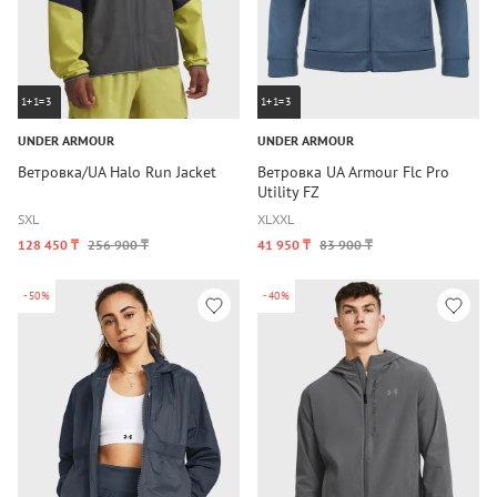
1+1=3
1+1=3
UNDER ARMOUR
UNDER ARMOUR
Ветровка/UA Halo Run Jacket
Ветровка UA Armour Flc Pro
Utility FZ
S
XL
XL
XXL
128 450 ₸
256 900 ₸
41 950 ₸
83 900 ₸
-50%
-40%