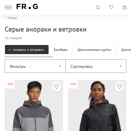
Назад
Серые анораки и ветровки
20 товаров
Анораки и ветровки
Бомберы
Демисезонные куртки
Джинс
Фильтры
Сортировка
4
-30%
-50%