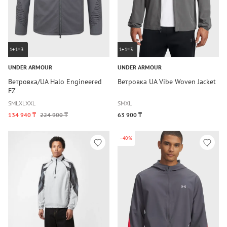
1+1=3
1+1=3
UNDER ARMOUR
UNDER ARMOUR
Ветровка/UA Halo Engineered
Ветровка UA Vibe Woven Jacket
FZ
S
M
L
XL
XXL
S
M
XL
134 940 ₸
224 900 ₸
63 900 ₸
-40%