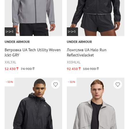
1+1=3
1+1=3
UNDER ARMOUR
UNDER ARMOUR
Ветровка UA Tech Utility Woven
Лонгслив UA Halo Run
Jckt-GRY
ReflectiveJacket
XXL
3XL
XS
S
M
L
XL
52 430 ₸
74 900 ₸
92 450 ₸
184 900 ₸
-50%
-30%