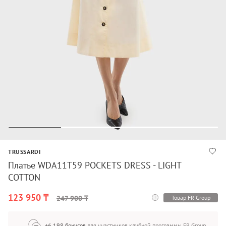
TRUSSARDI
Платье WDA11T59 POCKETS DRESS - LIGHT
COTTON
123 950 ₸
Товар FR Group
247 900 ₸
+6 198 бонусов
для участников клубной программы FR Group