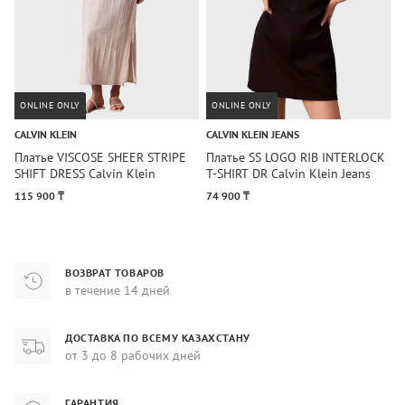
ONLINE ONLY
ONLINE ONLY
CALVIN KLEIN
CALVIN KLEIN JEANS
C
Платье VISCOSE SHEER STRIPE
Платье SS LOGO RIB INTERLOCK
П
SHIFT DRESS Calvin Klein
T-SHIRT DR Calvin Klein Jeans
D
115 900 ₸
74 900 ₸
9
ВОЗВРАТ ТОВАРОВ
в течение 14 дней
ДОСТАВКА ПО ВСЕМУ КАЗАХСТАНУ
от 3 до 8 рабочих дней
ГАРАНТИЯ