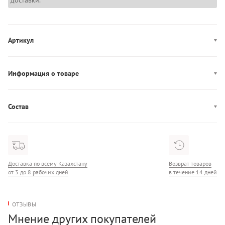
доставки.
Артикул
7499A001823N
Информация о товаре
Производство: Марокко
Состав
Состав: 65% Хлопок/29% Нейлон/6% Эластан
Доставка по всему Казахстану
Возврат товаров
от 3 до 8 рабочих дней
в течение 14 дней
ОТЗЫВЫ
Мнение других покупателей