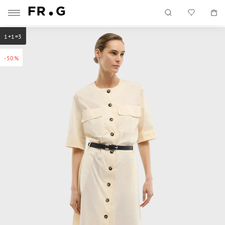
1+1=3
-50%