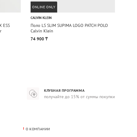
ONLINE ONLY
CALVIN KLEIN
TOMMY 
X ESS
Поло LS SLIM SUPIMA LOGO PATCH POLO
Поло 
r
Calvin Klein
COLLA
74 900 ₸
81 90
КЛУБНАЯ ПРОГРАММА
получайте до 15% от суммы покупки
О КОМПАНИИ