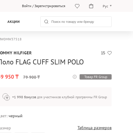
Войти
/
Зарегистрироваться
Рус
Рус
АКЦИИ
Қаз
er MW0MW37518
TOMMY HILFIGER
15
Поло FLAG CUFF SLIM POLO
39 950 ₸
Товар FR Group
79 900 ₸
+1 998 бонусов
для участников клубной программы FR Group
вет:
черный
Таблица размеров
азмер