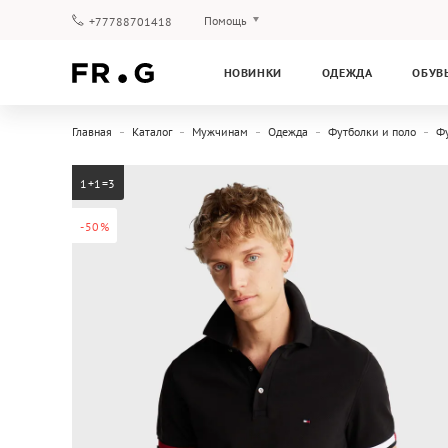
Помощь
+77788701418
Оплата и доставка
НОВИНКИ
ОДЕЖДА
ОБУВ
Вопросы и ответы
Клубная программа
Главная
Каталог
Мужчинам
Одежда
Футболки и поло
Ф
Гарантия
1+1=3
-50%