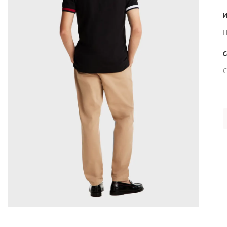
И
П
С
С