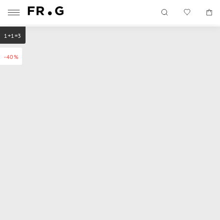
1+1=3
-40%