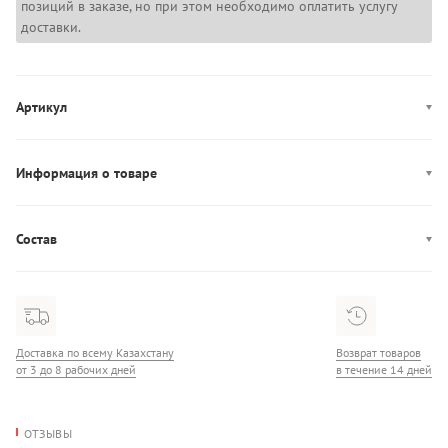
позиций в заказе, но при этом необходимо оплатить услугу
доставки.
Артикул
AW0AW18856
Информация о товаре
Цвет: Белый
Производство: Италия
Состав
Застежка: пряжка
Состав: 100% Кожа
Пряжка: открытая
Ширина: 2,5 см
Доставка по всему Казахстану
Возврат товаров
от 3 до 8 рабочих дней
в течение 14 дней
ОТЗЫВЫ