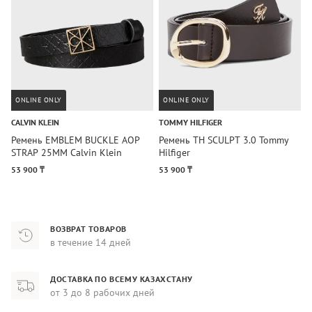
ONLINE ONLY
ONLINE ONLY
CALVIN KLEIN
TOMMY HILFIGER
C
Ремень EMBLEM BUCKLE AOP
Ремень TH SCULPT 3.0 Tommy
Р
STRAP 25MM Calvin Klein
Hilfiger
S
53 900 ₸
53 900 ₸
5
ВОЗВРАТ ТОВАРОВ
в течение 14 дней
ДОСТАВКА ПО ВСЕМУ КАЗАХСТАНУ
от 3 до 8 рабочих дней