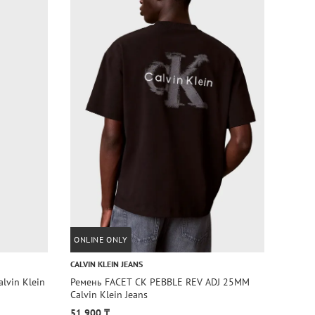
ONLINE ONLY
1+1=
CALVIN KLEIN JEANS
CALVIN
lvin Klein
Ремень FACET CK PEBBLE REV ADJ 25MM
Ремен
Calvin Klein Jeans
Jeans
51 900 ₸
17 95