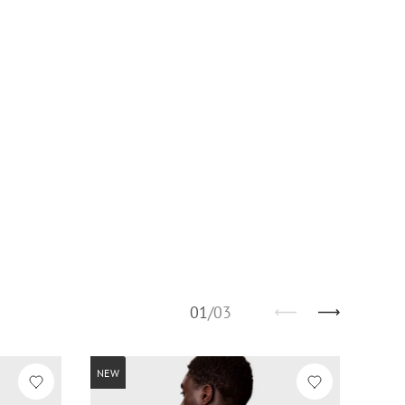
01
/
03
NEW
-50%