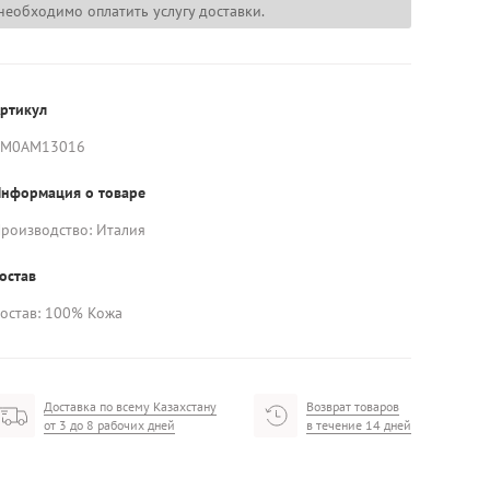
необходимо оплатить услугу доставки.
ртикул
AM0AM13016
нформация о товаре
роизводство: Италия
остав
остав: 100% Кожа
Доставка по всему Казахстану
Возврат товаров
от 3 до 8 рабочих дней
в течение 14 дней