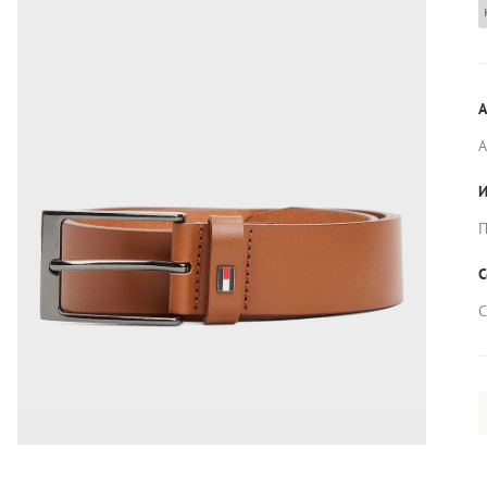
А
И
П
С
С