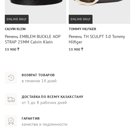
ONLINE ONLY
ONLINE ONLY
CALVIN KLEIN
TOMMY HILFIGER
C
Ремень EMBLEM BUCKLE AOP
Ремень TH SCULPT 3.0 Tommy
Р
STRAP 25MM Calvin Klein
Hilfiger
S
53 900 ₸
53 900 ₸
5
ВОЗВРАТ ТОВАРОВ
в течение 14 дней
ДОСТАВКА ПО ВСЕМУ КАЗАХСТАНУ
от 3 до 8 рабочих дней
ГАРАНТИЯ
качества и подлинности