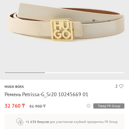
2
HUGO BOSS
Ремень Petrissa-G_Sr20 10245669 01
32 760 ₸
Товар FR Group
81 900 ₸
+1 638 бонусов
для участников клубной программы FR Group