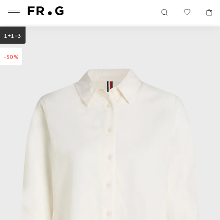
1+1=3
-50%