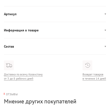
Артикул
WW0WW43563
Информация о товаре
Производство: Маврикий
Состав
Состав: 84% Хлопок/16% Лиоцелл
Доставка по всему Казахстану
Возврат товаров
от 3 до 8 рабочих дней
в течение 14 дней
ОТЗЫВЫ
Мнение других покупателей