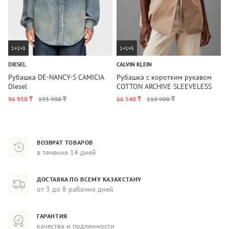
1+1=3
1+1=3
DIESEL
CALVIN KLEIN
C
Рубашка DE-NANCY-S CAMICIA
Рубашка с коротким рукавом
Р
Diesel
COTTON ARCHIVE SLEEVELESS
N
SHIRT Calvin Klein
96 950 ₸
193 900 ₸
66 540 ₸
110 900 ₸
7
ВОЗВРАТ ТОВАРОВ
в течение 14 дней
ДОСТАВКА ПО ВСЕМУ КАЗАХСТАНУ
от 3 до 8 рабочих дней
ГАРАНТИЯ
качества и подлинности