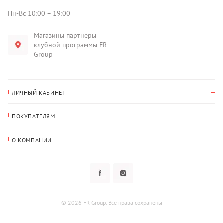
Пн-Вс 10:00 – 19:00
Магазины партнеры
клубной программы FR
Group
ЛИЧНЫЙ КАБИНЕТ
История покупок
ПОКУПАТЕЛЯМ
Мои данные
Оплата и доставка
Адрес для доставки
О КОМПАНИИ
Возврат
О нас
Избранное
Вопросы и ответы
Политика конфиденциальности
Клубная программа
Клубная программа
Новости
Рассылки
Гарантия
© 2026 FR Group. Все права сохранены
Пользовательское соглашение
Контакты