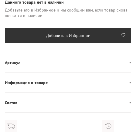
Данного товара нет в наличии
Добавьте его в Избранное и мы сообщим вам, если товар снова
появится в наличии
Добавить в Избранное
Артикул
AM0AM10337
Информация о товаре
Цвет: зеленый
Декор: вышитый логотип
Состав
Производство: Вьетнам
Состав: 95% Хлопок/5% Кашемир
Диаметр: 23 см