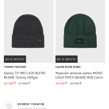
ДО 31 АВГУСТА!
ДО 31 АВГУСТА!
TOMMY HILFIGER
CALVIN KLEIN JEANS
T
Шапка TH IMD CASH BLEND
Мужская зеленая шапка MONO
Ш
BEANIE Tommy Hilfiger
LOGO PATCH BEANIE RUB Calvin
H
Klein Jeans
20 760 ₸
51 900 ₸
14 760 ₸
36 900 ₸
1
ВОЗВРАТ ТОВАРОВ
в течение 14 дней