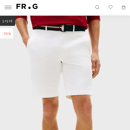
1+1=3
-30%