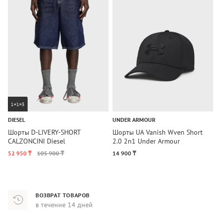
1+1=3
DIESEL
UNDER ARMOUR
U
Шорты D-LIVERY-SHORT
Шорты UA Vanish Wven Short
Ш
CALZONCINI Diesel
2.0 2n1 Under Armour
2
52 950 ₸
105 900 ₸
14 900 ₸
3
ВОЗВРАТ ТОВАРОВ
в течение 14 дней