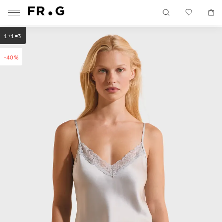
1+1=3
-40%