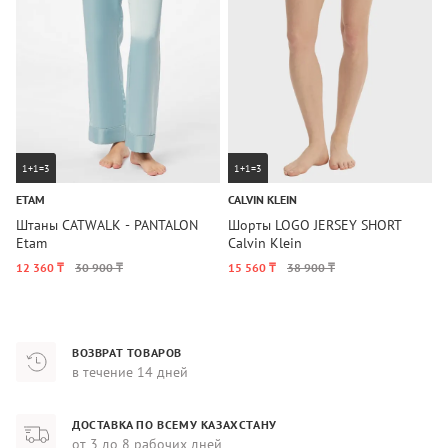
1+1=3
1+1=3
ETAM
CALVIN KLEIN
C
Штаны CATWALK - PANTALON
Шорты LOGO JERSEY SHORT
Ш
Etam
Calvin Klein
C
12 360 ₸
30 900 ₸
15 560 ₸
38 900 ₸
2
ВОЗВРАТ ТОВАРОВ
в течение 14 дней
ДОСТАВКА ПО ВСЕМУ КАЗАХСТАНУ
от 3 до 8 рабочих дней