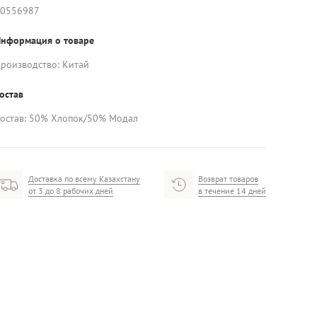
0556987
нформация о товаре
роизводство: Китай
остав
остав: 50% Хлопок/50% Модал
Доставка по всему Казахстану
Возврат товаров
от 3 до 8 рабочих дней
в течение 14 дней