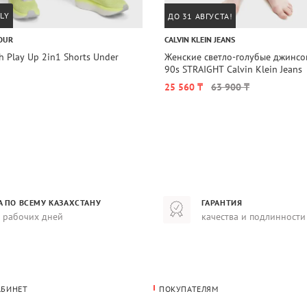
LY
ДО 31 АВГУСТА!
OUR
CALVIN KLEIN JEANS
 Play Up 2in1 Shorts Under
Женские светло-голубые джинс
90s STRAIGHT Calvin Klein Jeans
25 560 ₸
63 900 ₸
А ПО ВСЕМУ КАЗАХСТАНУ
ГАРАНТИЯ
8 рабочих дней
качества и подлинности
АБИНЕТ
ПОКУПАТЕЛЯМ