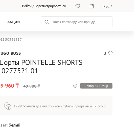
Войти
/
Зарегистрироваться
Рус
Рус
АКЦИИ
Қаз
OSS 50556987
HUGO BOSS
3
Шорты POINTELLE SHORTS
10277521 01
19 960 ₸
Товар FR Group
49 900 ₸
+998 бонусов
для участников клубной программы FR Group
вет:
белый