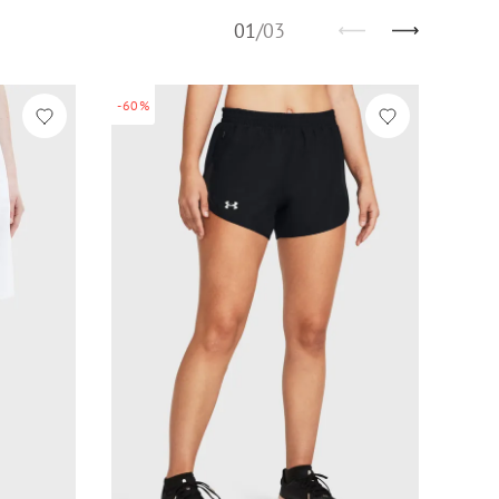
01
/
03
-60%
-60%