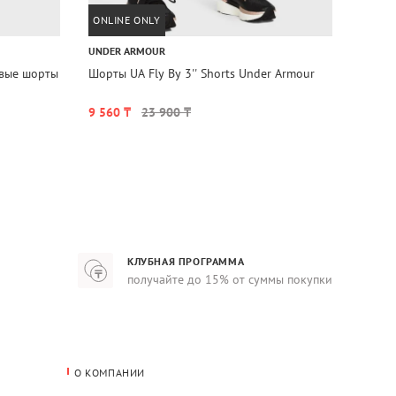
ONLINE ONLY
ДО 31
UNDER ARMOUR
UNDER
овые шорты
Шорты UA Fly By 3'' Shorts Under Armour
Шорты
9 560 ₸
23 900 ₸
9 560
КЛУБНАЯ ПРОГРАММА
получайте до 15% от суммы покупки
О КОМПАНИИ