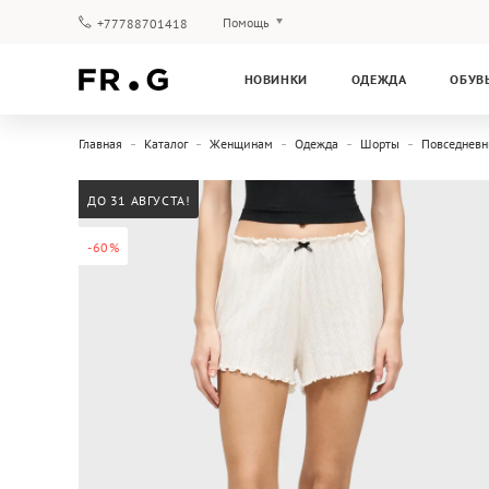
Помощь
+77788701418
Оплата и доставка
НОВИНКИ
ОДЕЖДА
ОБУВ
Вопросы и ответы
Клубная программа
Главная
Каталог
Женщинам
Одежда
Шорты
Повседнев
Гарантия
ДО 31 АВГУСТА!
-60%