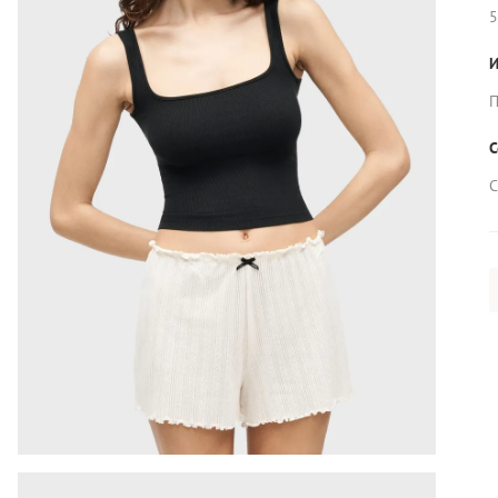
5
И
П
С
С