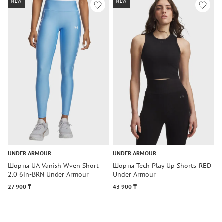
NEW
NEW
UNDER ARMOUR
UNDER ARMOUR
U
Шорты UA Vanish Wven Short
Шорты Tech Play Up Shorts-RED
Ш
2.0 6in-BRN Under Armour
Under Armour
2
27 900 ₸
43 900 ₸
2