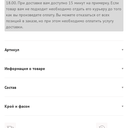
18.00. При доставке вам доступно 15 минут на примерку. Если
товар вам не подходит необходимо отдать его курьеру до того
как вы произведете оплату. Вы можете отказаться от всех
позиций в заказе, но при этом необходимо оплатить услугу
доставки.
Артикул
1382438-002
Информация о товаре
Цвет: черный
Декор: логотип
Состав
Производство: Филиппины
Состав: 100% Полиэстер
Застежка: эластичный пояс, завязки
Крой и фасон
Фасон: свободный
Посадка: средняя посадка