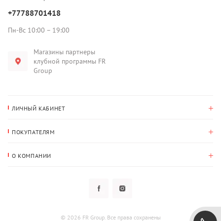
+77788701418
Пн-Вс 10:00 – 19:00
Магазины партнеры
клубной программы FR
Group
ЛИЧНЫЙ КАБИНЕТ
История покупок
ПОКУПАТЕЛЯМ
Мои данные
Оплата и доставка
Адрес для доставки
О КОМПАНИИ
Возврат
О нас
Избранное
Вопросы и ответы
Политика конфиденциальности
Клубная программа
Клубная программа
Новости
Рассылки
Гарантия
© 2026 FR Group. Все права сохранены
Пользовательское соглашение