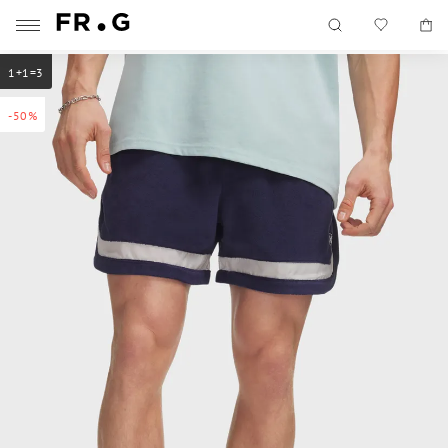
1+1=3
-50%