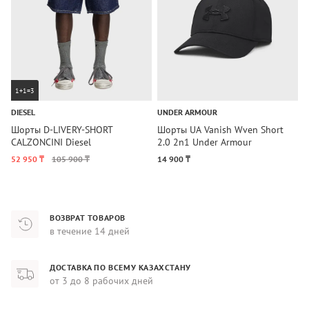
1+1=3
DIESEL
UNDER ARMOUR
U
Шорты D-LIVERY-SHORT
Шорты UA Vanish Wven Short
Ш
CALZONCINI Diesel
2.0 2n1 Under Armour
2
52 950 ₸
105 900 ₸
14 900 ₸
3
ВОЗВРАТ ТОВАРОВ
в течение 14 дней
ДОСТАВКА ПО ВСЕМУ КАЗАХСТАНУ
от 3 до 8 рабочих дней