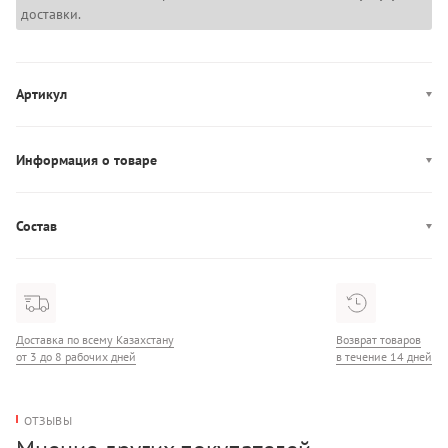
доставки.
Артикул
6009443-410
Информация о товаре
Цвет: темно-синий
Декор: логотип
Состав
Производство: Египет
Состав: 83% Хлопок/17% Полиэстер
Застежка: эластичный пояс, завязки
Доставка по всему Казахстану
Возврат товаров
от 3 до 8 рабочих дней
в течение 14 дней
ОТЗЫВЫ