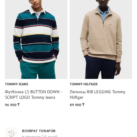
TOMMY JEANS
TOMMY HILFIGER
T
Футболка LS BUTTON DOWN -
Легинсы RIB LEGGING Tommy
Ш
SCRIPT LOGO Tommy Jeans
Hilfiger
S
96 900 ₸
89 900 ₸
7
ВОЗВРАТ ТОВАРОВ
в течение 14 дней