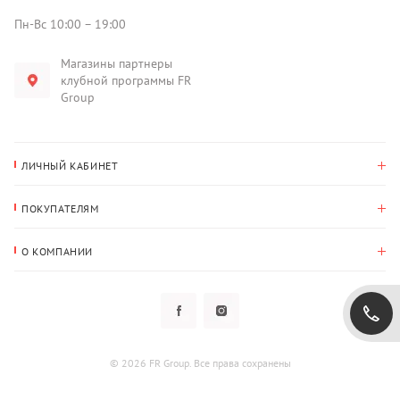
Пн-Вс 10:00 – 19:00
Магазины партнеры
клубной программы FR
Group
ЛИЧНЫЙ КАБИНЕТ
История покупок
ПОКУПАТЕЛЯМ
Мои данные
Оплата и доставка
Адрес для доставки
О КОМПАНИИ
Возврат
О нас
Избранное
Вопросы и ответы
Политика конфиденциальности
Клубная программа
Клубная программа
Новости
Рассылки
Гарантия
© 2026 FR Group. Все права сохранены
Пользовательское соглашение
Контакты