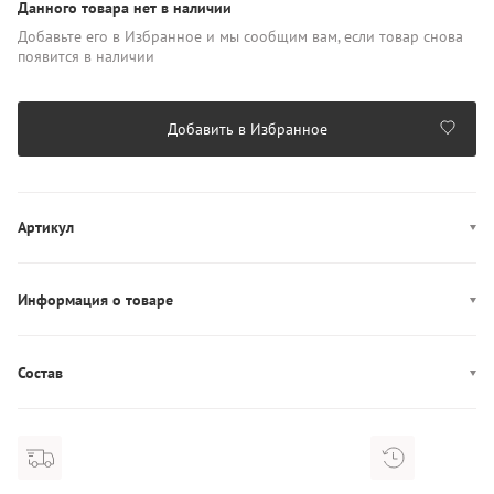
Данного товара нет в наличии
Добавьте его в Избранное и мы сообщим вам, если товар снова
появится в наличии
Добавить в Избранное
Артикул
UM0UM03371
Информация о товаре
Производство: Китай
Состав
Состав: 50% Полиэстер/29% Полиамид/15% Акрил/3%
Эластан/3% Шерсть