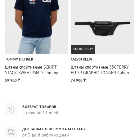
ONLINE ONLY
TOMMY HILFIGER
CALVIN KLEIN
H
Штаны спортивные SCRIPT
Штаны спортивные 350TERRY
Ш
STACK SWEATPANTS Tommy
EU SP GRAPHIC JOGGER Calvin
S
Hilfiger
Klein
59 900 ₸
74 900 ₸
3
ВОЗВРАТ ТОВАРОВ
в течение 14 дней
ДОСТАВКА ПО ВСЕМУ КАЗАХСТАНУ
от 3 до 8 рабочих дней