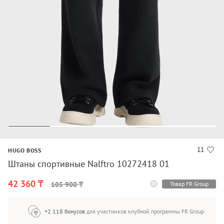
11
HUGO BOSS
Штаны спортивные Nalftro 10272418 01
42 360 ₸
Товар FR Group
105 900 ₸
+2 118 бонусов
для участников клубной программы FR Group