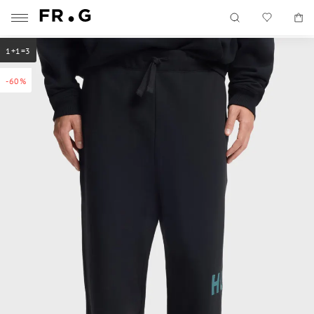
1+1=3
-60%