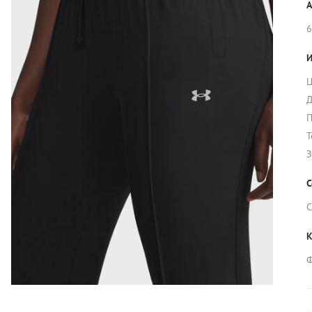
А
6
И
Ц
Д
П
Т
З
С
С
К
Ф