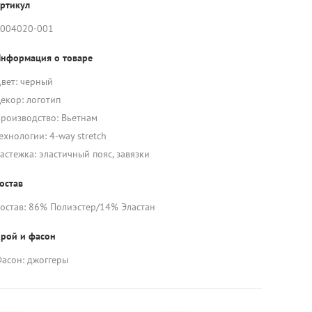
ртикул
004020-001
нформация о товаре
вет: черный
екор: логотип
роизводство: Вьетнам
ехнологии: 4-way stretch
астежка: эластичный пояс, завязки
остав
остав: 86% Полиэстер/14% Эластан
рой и фасон
асон: джоггеры