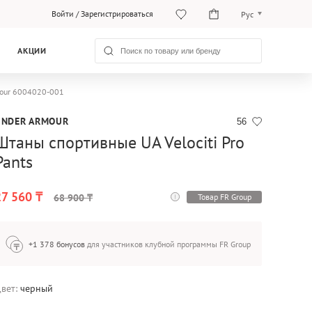
Войти
/
Зарегистрироваться
Рус
Рус
АКЦИИ
Қаз
rmour 6004020-001
UNDER ARMOUR
56
Штаны спортивные UA Velociti Pro
Pants
27 560 ₸
Товар FR Group
68 900 ₸
+1 378 бонусов
для участников клубной программы FR Group
вет:
черный