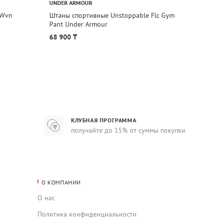
UNDER ARMOUR
CALVIN
 Wvn
Штаны спортивные Unstoppable Flc Gym
Штаны
Pant Under Armour
TERRY 
68 900 ₸
66 90
КЛУБНАЯ ПРОГРАММА
получайте до 15% от суммы покупки
О КОМПАНИИ
О нас
Политика конфиденциальности