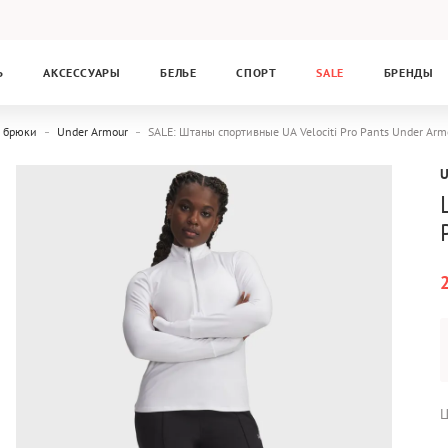
Ь
АКСЕССУАРЫ
БЕЛЬЕ
СПОРТ
SALE
БРЕНДЫ
 брюки
Under Armour
SALE: Штаны спортивные UA Velociti Pro Pants Under A
Ц