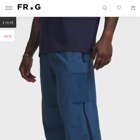
1+1=3
-40%