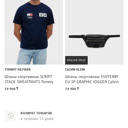
ONLINE ONLY
TOMMY HILFIGER
CALVIN KLEIN
H
Штаны спортивные SCRIPT
Штаны спортивные 350TERRY
Ш
STACK SWEATPANTS Tommy
EU SP GRAPHIC JOGGER Calvin
S
Hilfiger
Klein
59 900 ₸
74 900 ₸
3
ВОЗВРАТ ТОВАРОВ
в течение 14 дней