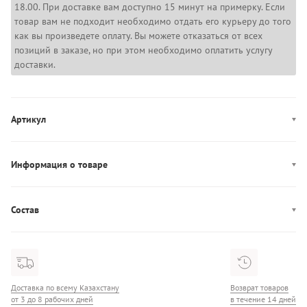
18.00. При доставке вам доступно 15 минут на примерку. Если
товар вам не подходит необходимо отдать его курьеру до того
как вы произведете оплату. Вы можете отказаться от всех
позиций в заказе, но при этом необходимо оплатить услугу
доставки.
Артикул
6009363-498
Информация о товаре
Цвет: синий
Декор: логотип
Состав
Производство: Индонезия
Состав: 96% полиэстер, 4% эластан
Технологии: 4-way stretch
Застежка: эластичный пояс, завязки
Доставка по всему Казахстану
Возврат товаров
от 3 до 8 рабочих дней
в течение 14 дней