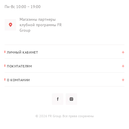
Пн-Вс 10:00 – 19:00
Магазины партнеры
клубной программы FR
Group
ЛИЧНЫЙ КАБИНЕТ
История покупок
ПОКУПАТЕЛЯМ
Мои данные
Оплата и доставка
Адрес для доставки
О КОМПАНИИ
Возврат
О нас
Избранное
Вопросы и ответы
Политика конфиденциальности
Клубная программа
Клубная программа
Новости
Рассылки
Гарантия
© 2026 FR Group. Все права сохранены
Пользовательское соглашение
Контакты