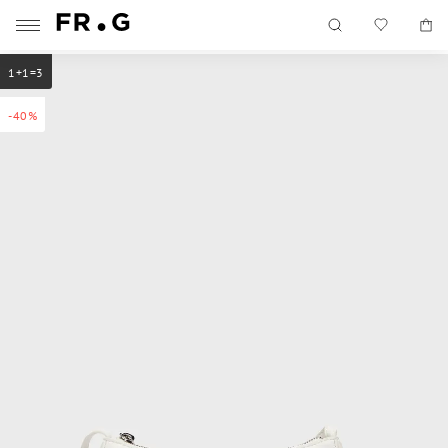
1+1=3
-40%