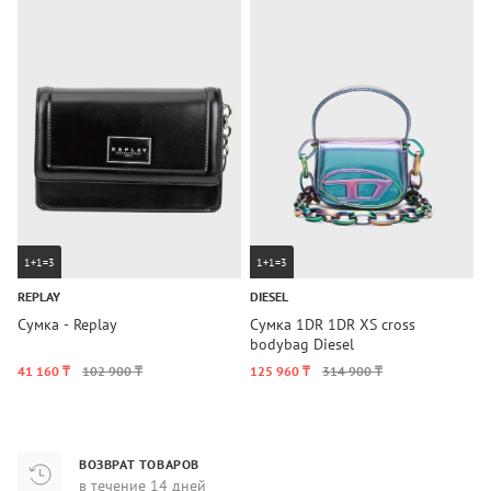
1+1=3
1+1=3
REPLAY
DIESEL
T
Сумка - Replay
Сумка 1DR 1DR XS cross
С
bodybag Diesel
41 160 ₸
102 900 ₸
125 960 ₸
314 900 ₸
4
ВОЗВРАТ ТОВАРОВ
в течение 14 дней