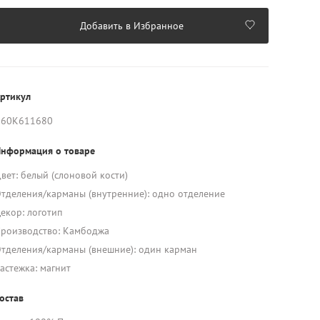
Добавить в Избранное
ртикул
K60K611680
нформация о товаре
вет: белый (слоновой кости)
тделения/карманы (внутренние): одно отделение
екор: логотип
роизводство: Камбоджа
тделения/карманы (внешние): один карман
астежка: магнит
остав