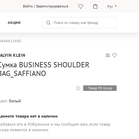
Войти
/
Зарегистрироваться
Рус
Рус
АКЦИИ
Қаз
n K60K611680
ALVIN KLEIN
31
Сумка BUSINESS SHOULDER
BAG_SAFFIANO
Товар FR Group
вет:
белый
анного товара нет в наличии
обавьте его в Избранное и мы сообщим вам, если товар
нова появится в наличии