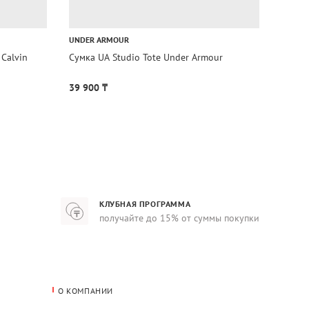
ONLIN
UNDER ARMOUR
CALVIN
Calvin
Сумка UA Studio Tote Under Armour
Сумка
Calvin
39 900 ₸
164 9
КЛУБНАЯ ПРОГРАММА
получайте до 15% от суммы покупки
О КОМПАНИИ