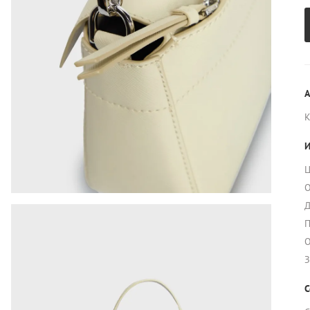
А
И
Ц
О
Д
П
О
З
С