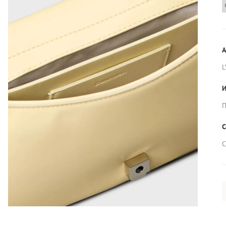
А
L
И
П
С
С