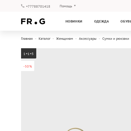
Помощь
+77788701418
Оплата и доставка
НОВИНКИ
ОДЕЖДА
ОБУВ
Вопросы и ответы
Клубная программа
Главная
Каталог
Женщинам
Аксессуары
Сумки и рюкзаки
Гарантия
1+1=3
-50%