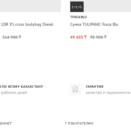
1+1=3
TOSCA BLU
1DR XS cross bodybag Diesel
Сумка TULIPANO Tosca Blu
314 900 ₸
49 450 ₸
98 900 ₸
А ПО ВСЕМУ КАЗАХСТАНУ
ГАРАНТИЯ
8 рабочих дней
качества и подлинности
АБИНЕТ
ПОКУПАТЕЛЯМ