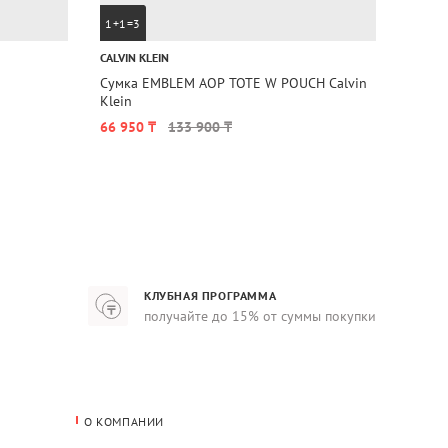
1+1=3
1+1=
CALVIN KLEIN
TOMMY 
Сумка EMBLEM AOP TOTE W POUCH Calvin
Сумка
Klein
Hilfige
66 950 ₸
133 900 ₸
82 53
КЛУБНАЯ ПРОГРАММА
получайте до 15% от суммы покупки
О КОМПАНИИ