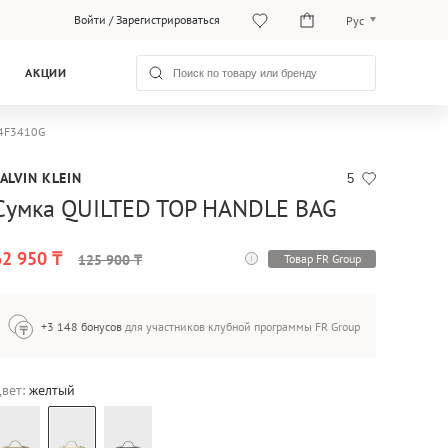
Войти
/
Зарегистрироваться
Рус
Рус
АКЦИИ
Қаз
04F3410G
ALVIN KLEIN
5
Сумка QUILTED TOP HANDLE BAG
62 950 ₸
Товар FR Group
125 900 ₸
+3 148 бонусов
для участников клубной программы FR Group
вет:
желтый