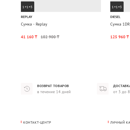
1+1=3
1+1=3
REPLAY
DIESEL
Сумка - Replay
Сумка 1DR 
41 160 ₸
102 900 ₸
125 960 ₸
ВОЗВРАТ ТОВАРОВ
ДОСТАВК
в течение 14 дней
от 3 до 
КОНТАКТ-ЦЕНТР
ЛИЧНЫЙ К