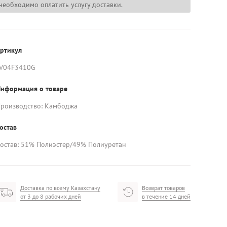
необходимо оплатить услугу доставки.
ртикул
V04F3410G
нформация о товаре
роизводство: Камбоджа
остав
остав: 51% Полиэстер/49% Полиуретан
Доставка по всему Казахстану
Возврат товаров
от 3 до 8 рабочих дней
в течение 14 дней