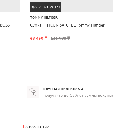
ДО 31 АВГУСТА!
ДО 31
TOMMY HILFIGER
REPLAY
 BOSS
Сумка TH ICON SATCHEL Tommy Hilfiger
Сумка 
68 450 ₸
136 900 ₸
39 95
КЛУБНАЯ ПРОГРАММА
получайте до 15% от суммы покупки
О КОМПАНИИ