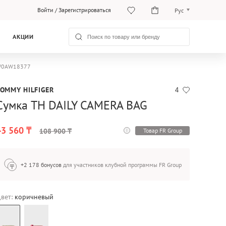
Войти
/
Зарегистрироваться
Рус
Рус
АКЦИИ
Қаз
 AW0AW18377
TOMMY HILFIGER
4
Сумка TH DAILY CAMERA BAG
43 560 ₸
Товар FR Group
108 900 ₸
+2 178 бонусов
для участников клубной программы FR Group
вет:
коричневый