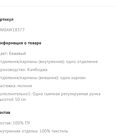
ртикул
AW0AW18377
нформация о товаре
вет: бежевый
тделения/карманы (внутренние): одно отделение
роизводство: Камбоджа
тделения/карманы (внешние): один карман
астежка: молния
ополнительно1: Одна съемная регулируемая ручка
ысотой 50 см
остав
остав: 100% ПУ
нутренняя отделка: 100% текстиль