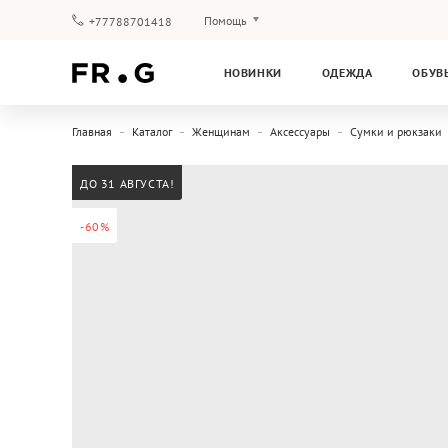
Помощь
+77788701418
Оплата и доставка
НОВИНКИ
ОДЕЖДА
ОБУВ
Вопросы и ответы
Клубная программа
Главная
Каталог
Женщинам
Аксессуары
Сумки и рюкзаки
Гарантия
ДО 31 АВГУСТА!
-60%