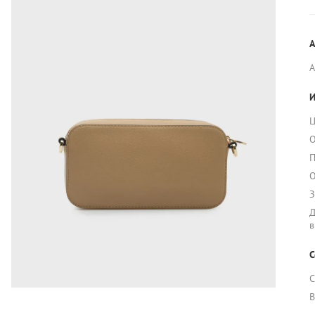
А
И
Ц
О
П
О
З
Д
в
С
С
В