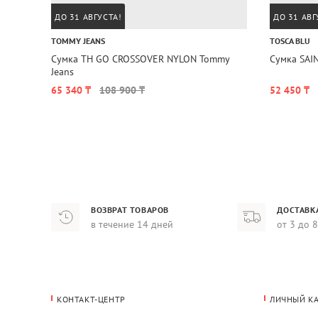
ДО 31 АВГУСТА!
ДО 31 АВГ
TOMMY JEANS
TOSCA BLU
Сумка TH GO CROSSOVER NYLON Tommy
Сумка SAI
Jeans
65 340 ₸
108 900 ₸
52 450 ₸
ВОЗВРАТ ТОВАРОВ
ДОСТАВК
в течение 14 дней
от 3 до 
КОНТАКТ-ЦЕНТР
ЛИЧНЫЙ К