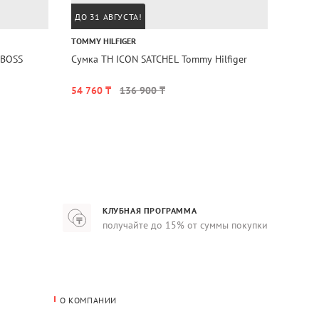
ДО 31 АВГУСТА!
ДО 31
TOMMY HILFIGER
REPLAY
 BOSS
Сумка TH ICON SATCHEL Tommy Hilfiger
Сумка 
54 760 ₸
136 900 ₸
31 96
КЛУБНАЯ ПРОГРАММА
получайте до 15% от суммы покупки
О КОМПАНИИ