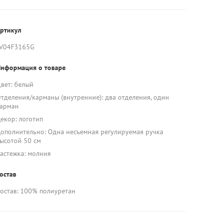
ртикул
V04F3165G
нформация о товаре
вет: белый
тделения/карманы (внутренние): два отделения, один
арман
екор: логотип
ополнительно: Одна несъемная регулируемая ручка
ысотой 50 см
астежка: молния
остав
остав: 100% полиуретан