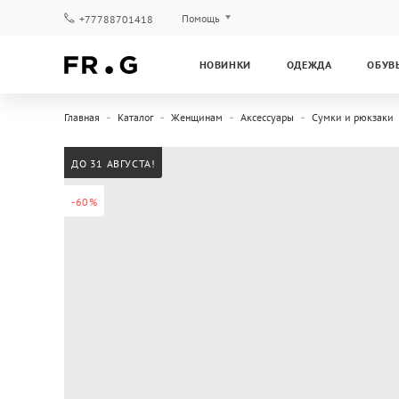
Помощь
+77788701418
Оплата и доставка
НОВИНКИ
ОДЕЖДА
ОБУВ
Вопросы и ответы
Клубная программа
Главная
Каталог
Женщинам
Аксессуары
Сумки и рюкзаки
Гарантия
ДО 31 АВГУСТА!
-60%