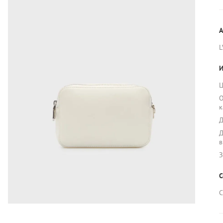
А
L
И
Ц
О
к
Д
Д
в
З
С
С