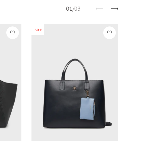
01
/
03
-60%
-60%