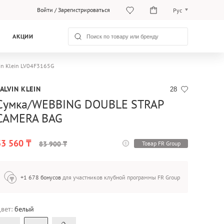
Войти
/
Зарегистрироваться
Рус
Рус
АКЦИИ
Қаз
n Klein LV04F3165G
ALVIN KLEIN
28
Сумка/WEBBING DOUBLE STRAP
CAMERA BAG
33 560 ₸
Товар FR Group
83 900 ₸
+1 678 бонусов
для участников клубной программы FR Group
вет:
белый