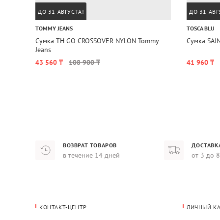
ДО 31 АВГУСТА!
ДО 31 АВГ
TOMMY JEANS
TOSCA BLU
Сумка TH GO CROSSOVER NYLON Tommy
Сумка SAI
Jeans
43 560 ₸
108 900 ₸
41 960 ₸
ВОЗВРАТ ТОВАРОВ
ДОСТАВК
в течение 14 дней
от 3 до 
КОНТАКТ-ЦЕНТР
ЛИЧНЫЙ К