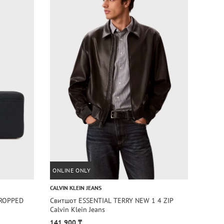
ONLINE ONLY
CALVIN KLEIN JEANS
UNDER
CROPPED
Свитшот ESSENTIAL TERRY NEW 1 4 ZIP
Свитш
Calvin Klein Jeans
Armou
141 900 ₸
42 90