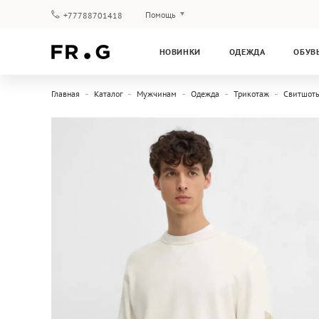
Помощь
+77788701418
Оплата и доставка
НОВИНКИ
ОДЕЖДА
ОБУВ
Вопросы и ответы
Клубная программа
Главная
Каталог
Мужчинам
Одежда
Трикотаж
Свитшот
Гарантия