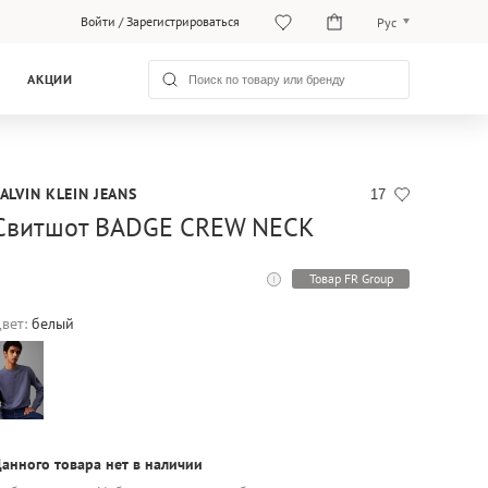
Войти
/
Зарегистрироваться
Рус
Рус
АКЦИИ
Қаз
ALVIN KLEIN JEANS
17
Свитшот BADGE CREW NECK
Товар FR Group
вет:
белый
анного товара нет в наличии