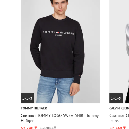
1+1=3
1+1=3
TOMMY HILFIGER
CALVIN KLEI
Свитшот TOMMY LOGO SWEATSHIRT Tommy
Свитшот C
Hilfiger
Jeans
52 740 ₸
87 900 ₸
52 740 ₸