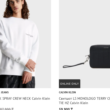
ONLINE ONLY
N JEANS
CALVIN KLEIN
K SPRAY CREW NECK Calvin Klein
Свитшот LS MONOLOGO TERRY 
TIE HZ Calvin Klein
87 900 ₸
59 900 ₸