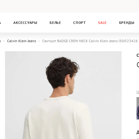
Ь
АКСЕССУАРЫ
БЕЛЬЕ
СПОРТ
SALE
БРЕНДЫ
ы
Calvin Klein Jeans
Свитшот BADGE CREW NECK Calvin Klein Jeans J30J323426
C
Ц
Д