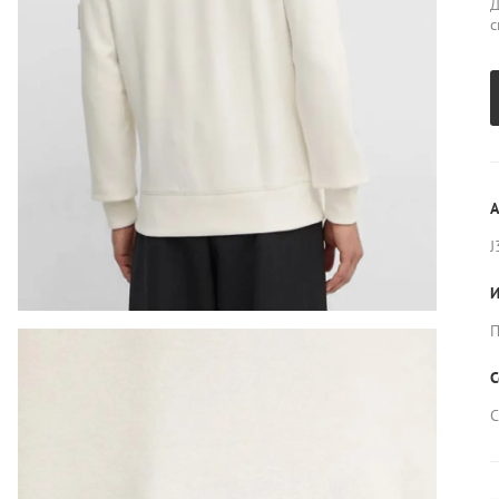
Д
с
А
J
И
П
С
С