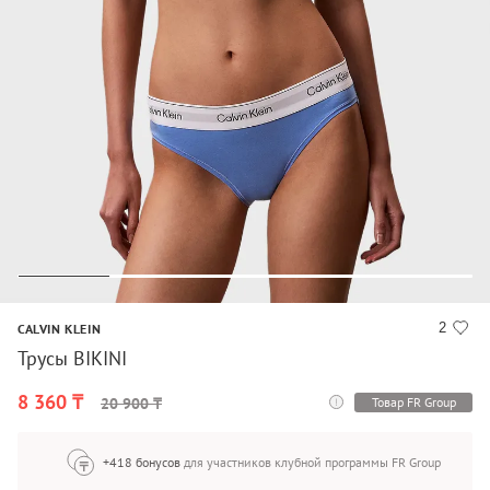
2
CALVIN KLEIN
Трусы BIKINI
8 360 ₸
Товар FR Group
20 900 ₸
+418 бонусов
для участников клубной программы FR Group