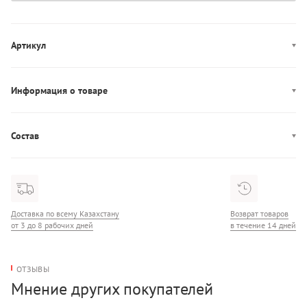
Артикул
LV00QF8520
Информация о товаре
Производство: Шри-Ланка
Состав
Состав: 53% Хлопок/35% Лён/12% Эластан
Доставка по всему Казахстану
Возврат товаров
от 3 до 8 рабочих дней
в течение 14 дней
ОТЗЫВЫ
Мнение других покупателей