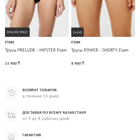
ONLINE ONLY
1+1=3
ETAM
ETAM
C
Трусы PRELUDE - HIPSTER Etam
Трусы POWER - SHORTY Etam
Т
15 900 ₸
8 900 ₸
2
ВОЗВРАТ ТОВАРОВ
в течение 14 дней
ДОСТАВКА ПО ВСЕМУ КАЗАХСТАНУ
от 3 до 8 рабочих дней
ГАРАНТИЯ