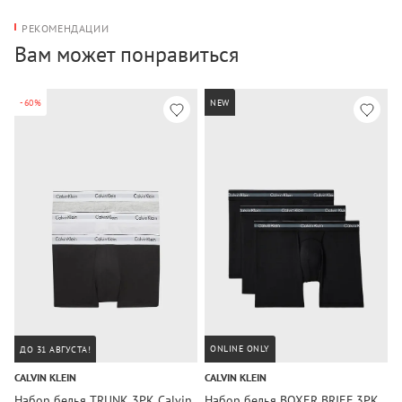
РЕКОМЕНДАЦИИ
Вам может понравиться
-60%
NEW
ONLINE ONLY
ДО 31 АВГУСТА!
CALVIN KLEIN
CALVIN KLEIN
C
Набор белья TRUNK 3PK Calvin
Набор белья BOXER BRIEF 3PK
Н