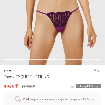
6
ETAM
Трусы EXQUISE - STRING
4 470 ₸
Товар FR Group
14 900 ₸
+224 бонуса
для участников клубной программы FR Group