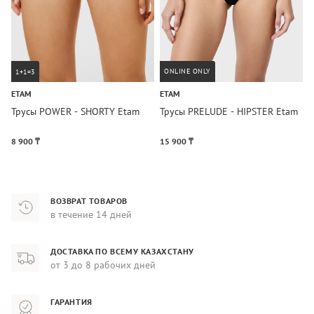
ONLINE ONLY
1+1=3
ETAM
ETAM
E
Трусы POWER - SHORTY Etam
Трусы PRELUDE - HIPSTER Etam
Т
8 900 ₸
15 900 ₸
1
ВОЗВРАТ ТОВАРОВ
в течение 14 дней
ДОСТАВКА ПО ВСЕМУ КАЗАХСТАНУ
от 3 до 8 рабочих дней
ГАРАНТИЯ