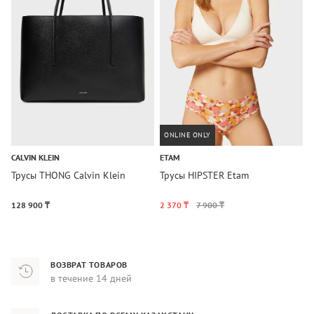
ONLINE ONLY
CALVIN KLEIN
ETAM
C
Трусы THONG Calvin Klein
Трусы HIPSTER Etam
Ж
T
128 900 ₸
2 370 ₸
7 900 ₸
7
ВОЗВРАТ ТОВАРОВ
в течение 14 дней